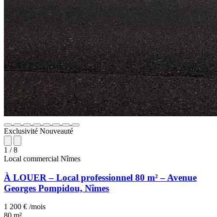
Exclusivité
Nouveauté
1
/ 8
Local commercial
Nîmes
À LOUER – Local professionnel 80 m² – Avenue
Georges Pompidou, Nîmes
1 200 € /mois
80 m²