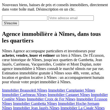
Nouveaux biens, baisses de prix et conseils immobiliers, directement
dans votre boîte mail. Désinscription en un clic.
S'inscrire
Agence immobilière à Nîmes, dans tous
les quartiers
Nîmes Agence accompagne particuliers et investisseurs pour
acheter, vendre, louer et estimer
un bien à Nîmes. De l'Écusson,
cœur historique de Nîmes, jusqu'aux quartiers de Gambetta, Jean
Jaurès, Carémeau, Vacquerolles, Costière et Mont Duplan, notre
agence immobilière à Nîmes connaît le marché nîmois rue par rue.
Estimation immobilière gratuite à Nîmes sous 48h, vente, achat,
location et gestion locative à Nîmes : un accompagnement humain
pour réussir votre projet immobilier à Nîmes.
Immobilier Beausoleil Nîmes
Immobilier Camplanier Nîmes
Immobilier Carémeau Nîmes
Immobilier Castanet Nîmes
Immobilier
Costière Nîmes
Immobilier Croix de Fer Nîmes
Immobilier Écusson
Nîmes
Immobilier Gambetta Nîmes
Immobilier Hoche-Sernam
Nîmes
Immobilier Jean Jaurès Nîmes
Immobilier La Cigale Nîmes