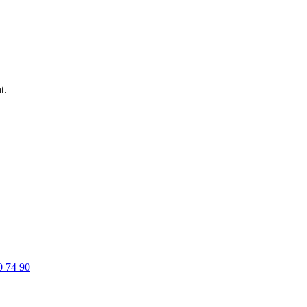
t.
0 74 90