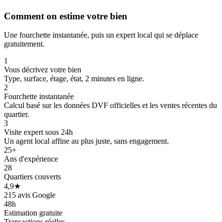
Comment on estime votre bien
Une fourchette instantanée, puis un expert local qui se déplace
gratuitement.
150 k€
1
20
Vous décrivez votre bien
Type, surface, étage, état, 2 minutes en ligne.
2
Fourchette instantanée
Calcul basé sur les données DVF officielles et les ventes récentes du
257 k€
quartier.
3
Visite expert sous 24h
Un agent local affine au plus juste, sans engagement.
25+
Ans d'expérience
28
Quartiers couverts
4,9★
215 avis Google
48h
Estimation gratuite
Transactions réelles