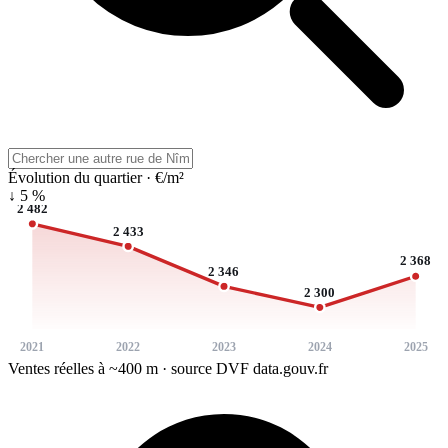
Évolution du quartier · €/m²
↓ 5 %
2 482
2 433
2 368
2 346
2 300
2021
2022
2023
2024
2025
Ventes réelles à ~400 m · source DVF data.gouv.fr