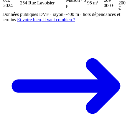
oct.
Maison · 5
209
254 Rue Lavoisier
95 m²
200
2024
p.
000 €
€
Données publiques DVF · rayon ~400 m · hors dépendances et
terrains
Et votre bien, il vaut combien ?