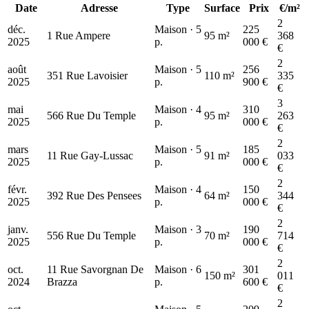
Date
Adresse
Type
Surface
Prix
€/m²
310 k€
190 k€
2
déc.
Maison · 5
225
1 Rue Ampere
95 m²
368
2025
p.
000 €
€
2
août
Maison · 5
256
351 Rue Lavoisier
110 m²
335
2025
p.
900 €
€
3
mai
Maison · 4
310
566 Rue Du Temple
95 m²
263
2025
p.
000 €
€
2
mars
Maison · 5
185
11 Rue Gay-Lussac
91 m²
033
2025
p.
000 €
€
2
févr.
Maison · 4
150
392 Rue Des Pensees
64 m²
344
2025
p.
000 €
€
2
janv.
Maison · 3
190
556 Rue Du Temple
70 m²
714
2025
p.
000 €
€
2
oct.
11 Rue Savorgnan De
Maison · 6
301
150 m²
011
2024
Brazza
p.
600 €
€
2