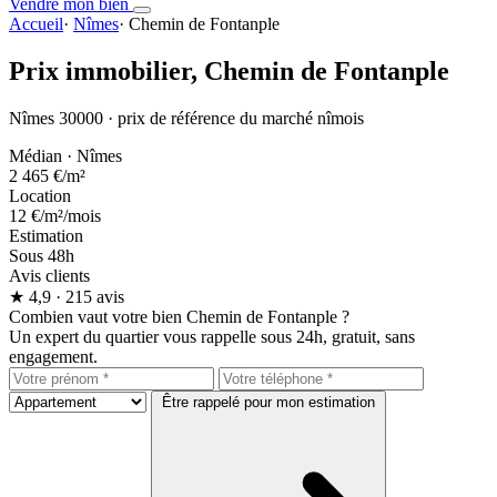
Vendre mon bien
Accueil
·
Nîmes
·
Chemin de Fontanple
Prix immobilier,
Chemin de Fontanple
Nîmes 30000 · prix de référence du marché nîmois
Médian · Nîmes
2 465 €
/m²
Location
12 €
/m²/mois
Estimation
Sous 48h
Avis clients
★
4,9
· 215 avis
Combien vaut votre bien Chemin de Fontanple ?
Un expert du quartier vous rappelle sous 24h, gratuit, sans
engagement.
Être rappelé pour mon estimation