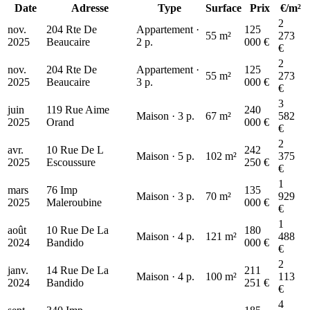
186 k€
Date
Adresse
Type
Surface
Prix
€/m²
2
nov.
204 Rte De
Appartement ·
125
55 m²
273
2025
Beaucaire
2 p.
000 €
€
2
nov.
204 Rte De
Appartement ·
125
55 m²
273
2025
Beaucaire
3 p.
000 €
€
3
juin
119 Rue Aime
240
Maison · 3 p.
67 m²
582
2025
Orand
000 €
€
2
avr.
10 Rue De L
242
Maison · 5 p.
102 m²
375
2025
Escoussure
250 €
€
1
mars
76 Imp
135
Maison · 3 p.
70 m²
929
2025
Maleroubine
000 €
€
1
août
10 Rue De La
180
Maison · 4 p.
121 m²
488
2024
Bandido
000 €
€
2
janv.
14 Rue De La
211
Maison · 4 p.
100 m²
113
2024
Bandido
251 €
€
4