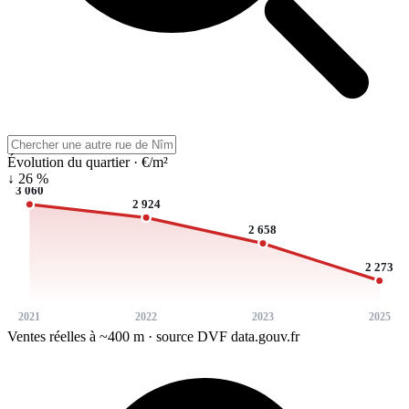
Évolution du quartier · €/m²
↓ 26 %
3 060
2 924
2 658
2 273
2021
2022
2023
2025
Ventes réelles à ~400 m · source DVF data.gouv.fr