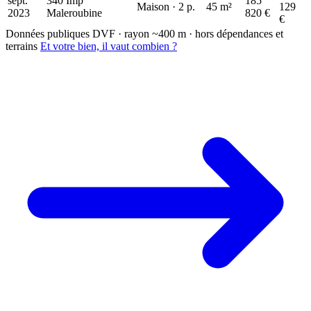
sept.
340 Imp
185
Maison · 2 p.
45 m²
129
2023
Maleroubine
820 €
€
Données publiques DVF · rayon ~400 m · hors dépendances et
terrains
Et votre bien, il vaut combien ?