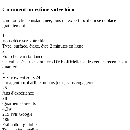
Comment on estime votre bien
Une fourchette instantanée, puis un expert local qui se déplace
gratuitement.
1
Vous décrivez votre bien
Type, surface, étage, état, 2 minutes en ligne.
2
Fourchette instantanée
Calcul basé sur les données DVF officielles et les ventes récentes du
quartier.
3
Visite expert sous 24h
Un agent local affine au plus juste, sans engagement.
40 k€
25+
Ans d'expérience
28
Quartiers couverts
4,9★
215 avis Google
48h
Estimation gratuite
Transactions réelles