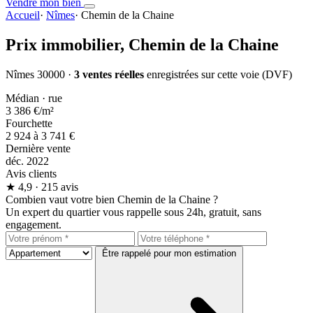
Vendre mon bien
Accueil
·
Nîmes
·
Chemin de la Chaine
Prix immobilier,
Chemin de la Chaine
Nîmes 30000 ·
3 ventes réelles
enregistrées sur cette voie (DVF)
Médian · rue
3 386 €
/m²
Fourchette
2 924 à 3 741 €
Dernière vente
déc. 2022
Avis clients
★
4,9
· 215 avis
Combien vaut votre bien Chemin de la Chaine ?
Un expert du quartier vous rappelle sous 24h, gratuit, sans
engagement.
Être rappelé pour mon estimation