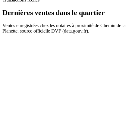
Dernières ventes
dans le quartier
Ventes enregistrées chez les notaires à proximité de Chemin de la
Planette, source officielle DVF (data.gouv.fr).
+
−
367 k€
367 k€
260 k€
260 k€