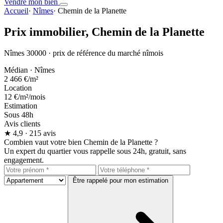
Vendre mon bien
Accueil
·
Nîmes
·
Chemin de la Planette
Prix immobilier,
Chemin de la Planette
Nîmes 30000 · prix de référence du marché nîmois
Médian · Nîmes
2 466 €
/m²
Location
12 €
/m²/mois
Estimation
Sous 48h
Avis clients
★
4,9
· 215 avis
Combien vaut votre bien Chemin de la Planette ?
Un expert du quartier vous rappelle sous 24h, gratuit, sans
engagement.
Être rappelé pour mon estimation