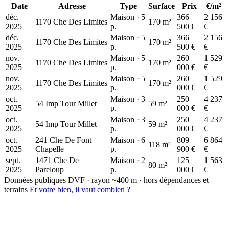
Date
Adresse
Type
Surface
Prix
€/m²
déc.
Maison · 5
366
2 156
1170 Che Des Limites
170 m²
2025
p.
500 €
€
déc.
Maison · 5
366
2 156
1170 Che Des Limites
170 m²
810 k€
2025
p.
500 €
€
nov.
Maison · 5
260
1 529
1170 Che Des Limites
170 m²
2025
p.
000 €
€
nov.
Maison · 5
260
1 529
1170 Che Des Limites
170 m²
2025
p.
000 €
€
oct.
Maison · 3
250
4 237
54 Imp Tour Millet
59 m²
2025
p.
000 €
€
oct.
Maison · 3
250
4 237
54 Imp Tour Millet
59 m²
2025
p.
000 €
€
oct.
241 Che De Font
Maison · 6
809
6 864
118 m²
2025
Chapelle
p.
900 €
€
sept.
1471 Che De
Maison · 2
125
1 563
80 m²
2025
Pareloup
p.
000 €
€
Données publiques DVF · rayon ~400 m · hors dépendances et
terrains
Et votre bien, il vaut combien ?