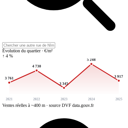
Évolution du quartier · €/m²
↑ 4 %
5 248
4 730
3 917
3 761
3 345
2021
2022
2023
2024
2025
Ventes réelles à ~400 m · source DVF data.gouv.fr