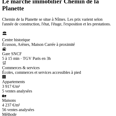
Le marché immobilier
Chemin de la
Planette
Chemin de la Planette se situe à Nîmes. Les prix varient selon
l'année de construction, l'état, l'étage, l'exposition et les prestations.
🏛️
Centre historique
Écusson, Arènes, Maison Carrée à proximité
🚉
Gare SNCF
5 à 15 min · TGV Paris en 3h
🛒
Commerces & services
Écoles, commerces et services accessibles à pied
🏢
Appartements
3 917 €/m²
5 ventes analysées
🏡
Maisons
4 237 €/m²
56 ventes analysées
Méthode