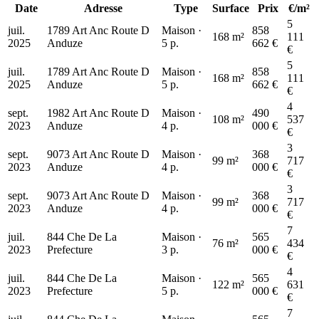
Date
Adresse
Type
Surface
Prix
€/m²
5
juil.
1789 Art Anc Route D
Maison ·
858
168 m²
111
2025
Anduze
5 p.
662 €
€
5
juil.
1789 Art Anc Route D
Maison ·
858
168 m²
111
2025
Anduze
5 p.
662 €
€
4
sept.
1982 Art Anc Route D
Maison ·
490
108 m²
537
2023
Anduze
4 p.
000 €
€
3
sept.
9073 Art Anc Route D
Maison ·
368
99 m²
717
2023
Anduze
4 p.
000 €
€
3
sept.
9073 Art Anc Route D
Maison ·
368
99 m²
717
2023
Anduze
4 p.
000 €
€
7
juil.
844 Che De La
Maison ·
565
76 m²
434
2023
Prefecture
3 p.
000 €
€
4
juil.
844 Che De La
Maison ·
565
122 m²
631
2023
Prefecture
5 p.
000 €
€
7