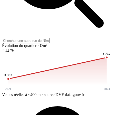
Évolution du quartier · €/m²
↑ 12 %
3 717
3 333
2021
2023
Ventes réelles à ~400 m · source DVF data.gouv.fr