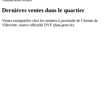
490 k€
Dernières ventes
dans le quartier
Ventes enregistrées chez les notaires à proximité de Chemin de
Villeverte, source officielle DVF (data.gouv.fr).
+
859 k€
859 k€
−
565 k€
565 k€
565 k€