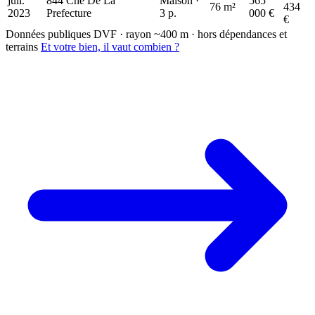
juil.
844 Che De La
Maison ·
565
76 m²
434
2023
Prefecture
3 p.
000 €
€
Données publiques DVF · rayon ~400 m · hors dépendances et
terrains
Et votre bien, il vaut combien ?