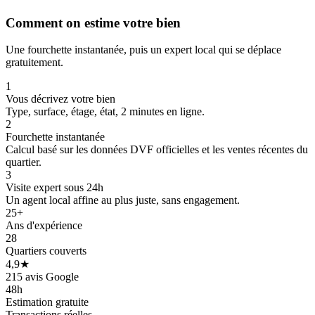
Comment on estime votre bien
Une fourchette instantanée, puis un expert local qui se déplace
gratuitement.
1
Vous décrivez votre bien
Type, surface, étage, état, 2 minutes en ligne.
2
Fourchette instantanée
Calcul basé sur les données DVF officielles et les ventes récentes du
quartier.
3
Visite expert sous 24h
Un agent local affine au plus juste, sans engagement.
25+
Ans d'expérience
28
Quartiers couverts
4,9★
215 avis Google
48h
Estimation gratuite
368 k€
368 k€
Transactions réelles