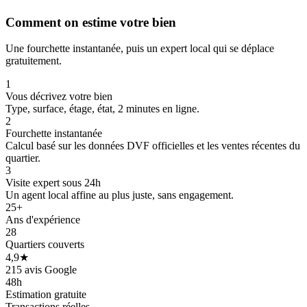
Comment on estime votre bien
Une fourchette instantanée, puis un expert local qui se déplace
gratuitement.
1
Vous décrivez votre bien
Type, surface, étage, état, 2 minutes en ligne.
2
Fourchette instantanée
Calcul basé sur les données DVF officielles et les ventes récentes du
quartier.
3
Visite expert sous 24h
€
Un agent local affine au plus juste, sans engagement.
25+
145 k€
Ans d'expérience
28
Quartiers couverts
4,9★
215 avis Google
48h
Estimation gratuite
Transactions réelles