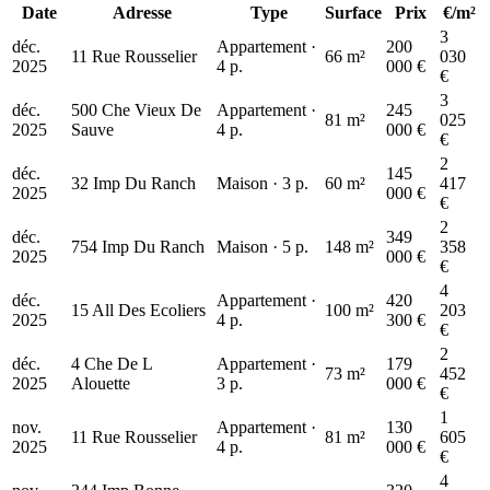
Date
Adresse
Type
Surface
Prix
€/m²
3
déc.
Appartement ·
200
11 Rue Rousselier
66 m²
030
2025
4 p.
000 €
€
3
déc.
500 Che Vieux De
Appartement ·
245
81 m²
025
2025
Sauve
4 p.
000 €
€
2
déc.
145
32 Imp Du Ranch
Maison · 3 p.
60 m²
417
2025
000 €
€
2
déc.
349
754 Imp Du Ranch
Maison · 5 p.
148 m²
358
2025
000 €
€
4
déc.
Appartement ·
420
15 All Des Ecoliers
100 m²
203
2025
4 p.
300 €
€
2
déc.
4 Che De L
Appartement ·
179
73 m²
452
2025
Alouette
3 p.
000 €
€
1
nov.
Appartement ·
130
11 Rue Rousselier
81 m²
605
2025
4 p.
000 €
€
4