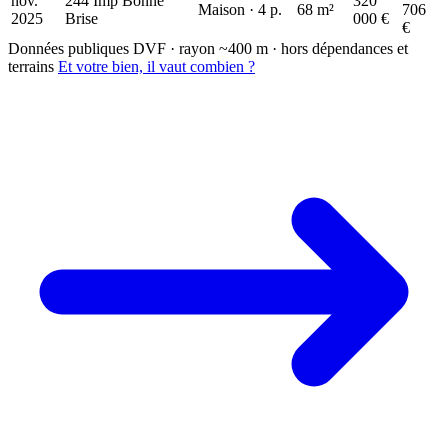
nov.
244 Imp Bonne
320
Maison · 4 p.
68 m²
706
2025
Brise
000 €
€
Données publiques DVF · rayon ~400 m · hors dépendances et
terrains
Et votre bien, il vaut combien ?