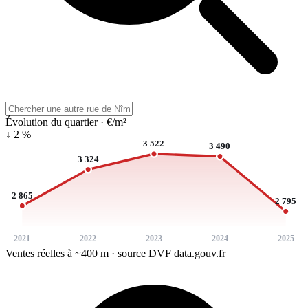
Évolution du quartier · €/m²
↓ 2 %
3 522
3 490
3 324
2 865
2 795
2021
2022
2023
2024
2025
Ventes réelles à ~400 m · source DVF data.gouv.fr