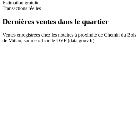
Estimation gratuite
Transactions réelles
354 k€
354 k€
Dernières ventes
dans le quartier
Ventes enregistrées chez les notaires à proximité de Chemin du Bois
de Mittau, source officielle DVF (data.gouv.fr).
+
−