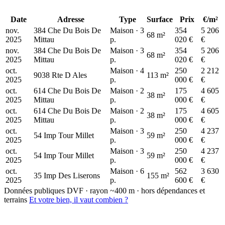
Date
Adresse
Type
Surface
Prix
€/m²
nov.
384 Che Du Bois De
Maison · 3
354
5 206
250 k€
68 m²
2025
Mittau
p.
020 €
€
nov.
384 Che Du Bois De
Maison · 3
354
5 206
68 m²
2025
Mittau
p.
020 €
€
oct.
Maison · 4
250
2 212
9038 Rte D Ales
113 m²
2025
p.
000 €
€
oct.
614 Che Du Bois De
Maison · 2
175
4 605
38 m²
2025
Mittau
p.
000 €
€
oct.
614 Che Du Bois De
Maison · 2
175
4 605
38 m²
2025
Mittau
p.
000 €
€
oct.
Maison · 3
250
4 237
54 Imp Tour Millet
59 m²
2025
p.
000 €
€
oct.
Maison · 3
250
4 237
54 Imp Tour Millet
59 m²
2025
p.
000 €
€
oct.
Maison · 6
562
3 630
35 Imp Des Liserons
155 m²
2025
p.
600 €
€
Données publiques DVF · rayon ~400 m · hors dépendances et
terrains
Et votre bien, il vaut combien ?