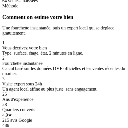
64 ventes analysées
Méthode
Comment on estime votre bien
Une fourchette instantanée, puis un expert local qui se déplace
gratuitement.
1
Vous décrivez votre bien
Type, surface, étage, état, 2 minutes en ligne.
2
Fourchette instantanée
Calcul basé sur les données DVF officielles et les ventes récentes du
175 k€
175 k€
quartier.
3
Visite expert sous 24h
Un agent local affine au plus juste, sans engagement.
25+
Ans d'expérience
28
Quartiers couverts
4,9★
215 avis Google
48h