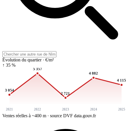
Évolution du quartier · €/m²
↑ 35 %
5 357
4 882
4 115
3 054
2 721
2021
2022
2023
2024
2025
Ventes réelles à ~400 m · source DVF data.gouv.fr