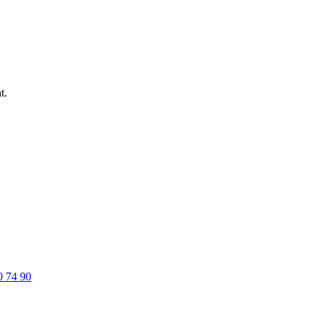
t.
0 74 90