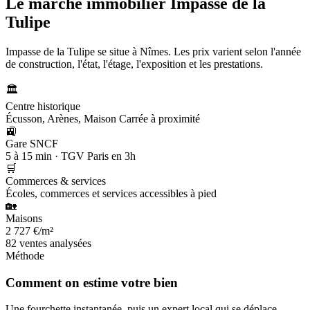
Le marché immobilier
Impasse de la
Tulipe
Impasse de la Tulipe se situe à Nîmes. Les prix varient selon l'année
de construction, l'état, l'étage, l'exposition et les prestations.
🏛️
Centre historique
Écusson, Arènes, Maison Carrée à proximité
🚉
Gare SNCF
5 à 15 min · TGV Paris en 3h
🛒
Commerces & services
Écoles, commerces et services accessibles à pied
🏡
Maisons
2 727 €/m²
82 ventes analysées
Méthode
Comment on estime votre bien
Une fourchette instantanée, puis un expert local qui se déplace