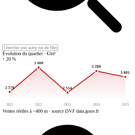
Évolution du quartier · €/m²
↑ 20 %
3 400
3 280
3 081
2 576
2 554
2021
2022
2023
2024
2025
Ventes réelles à ~400 m · source DVF data.gouv.fr