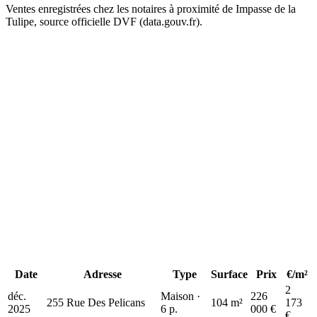
Ventes enregistrées chez les notaires à proximité de Impasse de la
Tulipe, source officielle DVF (data.gouv.fr).
+
−
Date
Adresse
Type
Surface
Prix
€/m²
2
déc.
Maison ·
226
255 Rue Des Pelicans
104 m²
173
2025
6 p.
000 €
€