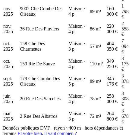
1
nov.
9002 Che Combe Des
Maison ·
160
89 m²
798
2025
Oiseaux
4 p.
000 €
€
2
nov.
Maison ·
220
36 Rue Des Pluviers
86 m²
558
2025
4 p.
000 €
€
7
oct.
158 Che Des
Maison ·
404
57 m²
094
2025
Charmettes
3 p.
350 €
€
3
oct.
Maison ·
349
159 Rte De Sauve
110 m²
175
2025
4 p.
250 €
€
3
sept.
179 Che Combe Des
Maison ·
345
89 m²
878
2025
Oiseaux
5 p.
176 €
€
3
juin
Maison ·
258
20 Rue Des Sarcelles
78 m²
308
2025
4 p.
000 €
€
3
mai
Maison ·
264
2 Rue Des Albatros
72 m²
678
2025
3 p.
800 €
€
Données publiques DVF · rayon ~400 m · hors dépendances et
terrains
Et votre bien, il vaut combien ?