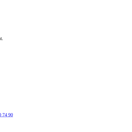
t.
0 74 90