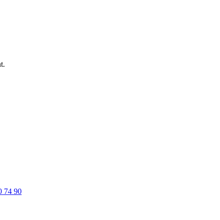
t.
0 74 90