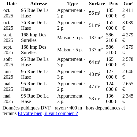
Date
Adresse
Type
Surface
Prix
€/m²
oct.
95 Rue De La
Appartement ·
135
2 411
56 m²
2025
Hase
2 p.
000 €
€
oct.
76 Rue De La
Appartement ·
155
3 039
51 m²
2025
Hase
2 p.
000 €
€
sept.
168 Imp Des
586
4 279
Maison · 5 p.
137 m²
2025
Surelles
210 €
€
sept.
168 Imp Des
586
4 279
Maison · 5 p.
137 m²
2025
Surelles
210 €
€
août
95 Rue De La
Appartement ·
165
2 578
64 m²
2025
Hase
3 p.
000 €
€
juin
95 Rue De La
Appartement ·
127
2 646
48 m²
2025
Hase
3 p.
000 €
€
mai
95 Rue De La
Appartement ·
124
2 655
47 m²
2025
Hase
2 p.
800 €
€
mai
95 Rue De La
Appartement ·
136
2 345
58 m²
2025
Hase
3 p.
000 €
€
Données publiques DVF · rayon ~400 m · hors dépendances et
terrains
Et votre bien, il vaut combien ?