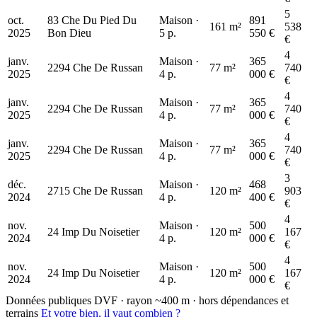
5
oct.
83 Che Du Pied Du
Maison ·
891
161 m²
538
2025
Bon Dieu
5 p.
550 €
€
4
janv.
Maison ·
365
2294 Che De Russan
77 m²
740
2025
4 p.
000 €
€
4
janv.
Maison ·
365
2294 Che De Russan
77 m²
740
2025
4 p.
000 €
€
4
janv.
Maison ·
365
2294 Che De Russan
77 m²
740
2025
4 p.
000 €
€
3
déc.
Maison ·
468
2715 Che De Russan
120 m²
903
2024
4 p.
400 €
€
4
nov.
Maison ·
500
24 Imp Du Noisetier
120 m²
167
2024
4 p.
000 €
€
4
nov.
Maison ·
500
24 Imp Du Noisetier
120 m²
167
2024
4 p.
000 €
€
Données publiques DVF · rayon ~400 m · hors dépendances et
terrains
Et votre bien, il vaut combien ?