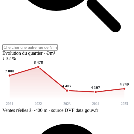
Évolution du quartier · €/m²
↓ 32 %
8 478
7 000
4 740
4 407
4 167
2021
2022
2023
2024
2025
Ventes réelles à ~400 m · source DVF data.gouv.fr