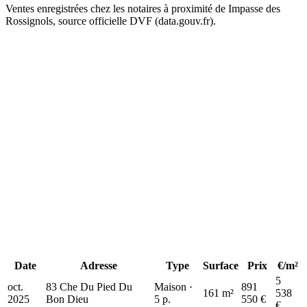
Ventes enregistrées chez les notaires à proximité de Impasse des
Rossignols, source officielle DVF (data.gouv.fr).
+
−
365 k€
365 k€
365 k€
500 k€
500 k€
892 k€
892 k€
Date
Adresse
Type
Surface
Prix
€/m²
5
oct.
83 Che Du Pied Du
Maison ·
891
161 m²
538
2025
Bon Dieu
5 p.
550 €
€