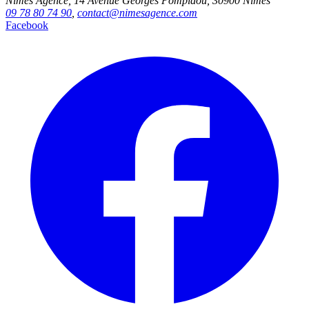
Nîmes Agence, 14 Avenue Georges Pompidou, 30900 Nîmes
09 78 80 74 90
,
contact@nimesagence.com
Facebook