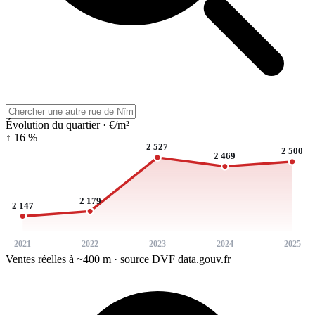
Évolution du quartier · €/m²
↑ 16 %
2 527
2 500
2 469
2 179
2 147
2021
2022
2023
2024
2025
Ventes réelles à ~400 m · source DVF data.gouv.fr