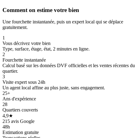
Comment on estime votre bien
Une fourchette instantanée, puis un expert local qui se déplace
gratuitement.
1
Vous décrivez votre bien
Type, surface, étage, état, 2 minutes en ligne.
2
Fourchette instantanée
Calcul basé sur les données DVF officielles et les ventes récentes du
275 k€
275 k€
quartier.
3
Visite expert sous 24h
Un agent local affine au plus juste, sans engagement.
25+
Ans d'expérience
28
Quartiers couverts
4,9★
215 avis Google
48h
Estimation gratuite
Transactions réelles