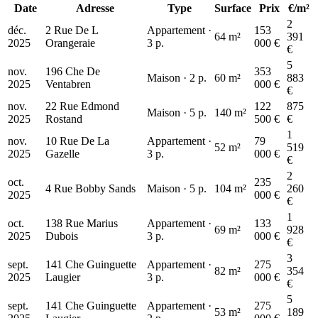
Date
Adresse
Type
Surface
Prix
€/m²
2
déc.
2 Rue De L
Appartement ·
153
64 m²
391
2025
Orangeraie
3 p.
000 €
€
5
nov.
196 Che De
353
Maison · 2 p.
60 m²
883
2025
Ventabren
000 €
€
nov.
22 Rue Edmond
122
875
Maison · 5 p.
140 m²
2025
Rostand
500 €
€
1
nov.
10 Rue De La
Appartement ·
79
52 m²
519
2025
Gazelle
3 p.
000 €
€
2
oct.
235
4 Rue Bobby Sands
Maison · 5 p.
104 m²
260
2025
000 €
€
1
oct.
138 Rue Marius
Appartement ·
133
69 m²
928
2025
Dubois
3 p.
000 €
€
3
sept.
141 Che Guinguette
Appartement ·
275
82 m²
354
2025
Laugier
3 p.
000 €
€
5
sept.
141 Che Guinguette
Appartement ·
275
53 m²
189