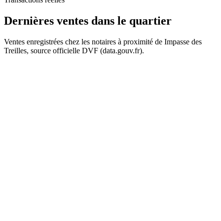
Dernières ventes
dans le quartier
Ventes enregistrées chez les notaires à proximité de Impasse des
Treilles, source officielle DVF (data.gouv.fr).
+
−
353 k€
235 k€
153 k€