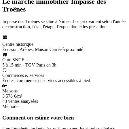
Le marché immobilier
Impasse des
Troënes
Impasse des Troënes se situe à Nîmes. Les prix varient selon l'année
de construction, l'état, l'étage, l'exposition et les prestations.
🏛️
Centre historique
Écusson, Arènes, Maison Carrée à proximité
🚉
Gare SNCF
5 à 15 min · TGV Paris en 3h
🛒
Commerces & services
Écoles, commerces et services accessibles à pied
🏡
Maisons
3 578 €/m²
43 ventes analysées
Méthode
Comment on estime votre bien
Une fourchette instantanée, puis un expert local qui se déplace