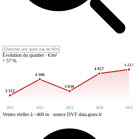
Évolution du quartier · €/m²
↑ 57 %
5 227
4 927
4 506
3 630
3 322
2021
2022
2023
2024
2025
Ventes réelles à ~400 m · source DVF data.gouv.fr