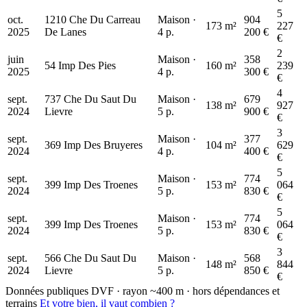
5
oct.
1210 Che Du Carreau
Maison ·
904
173 m²
227
2025
De Lanes
4 p.
200 €
€
2
juin
Maison ·
358
569 k€
54 Imp Des Pies
160 m²
239
2025
4 p.
300 €
€
4
sept.
737 Che Du Saut Du
Maison ·
679
138 m²
927
2024
Lievre
5 p.
900 €
€
3
sept.
Maison ·
377
369 Imp Des Bruyeres
104 m²
629
2024
4 p.
400 €
€
5
sept.
Maison ·
774
399 Imp Des Troenes
153 m²
064
2024
5 p.
830 €
€
5
sept.
Maison ·
774
399 Imp Des Troenes
153 m²
064
2024
5 p.
830 €
€
3
sept.
566 Che Du Saut Du
Maison ·
568
148 m²
844
2024
Lievre
5 p.
850 €
€
Données publiques DVF · rayon ~400 m · hors dépendances et
terrains
Et votre bien, il vaut combien ?