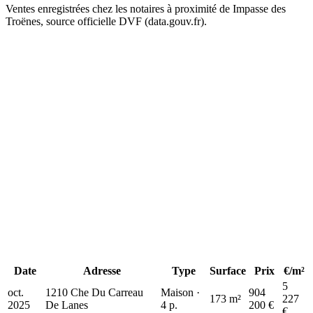
Ventes enregistrées chez les notaires à proximité de Impasse des
Troënes, source officielle DVF (data.gouv.fr).
+
−
904 k€
904 k€
775 k€
775 k€
Date
Adresse
Type
Surface
Prix
€/m²
5
oct.
1210 Che Du Carreau
Maison ·
904
173 m²
227
2025
De Lanes
4 p.
200 €
€