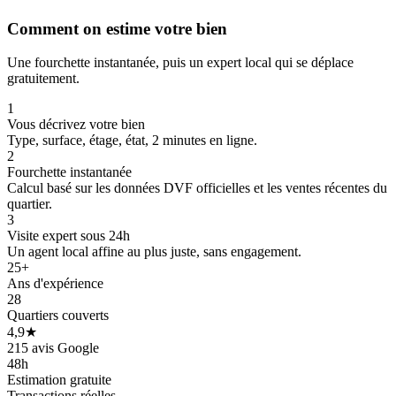
Comment on estime votre bien
Une fourchette instantanée, puis un expert local qui se déplace
gratuitement.
1
Vous décrivez votre bien
Type, surface, étage, état, 2 minutes en ligne.
2
Fourchette instantanée
Calcul basé sur les données DVF officielles et les ventes récentes du
quartier.
3
Visite expert sous 24h
Un agent local affine au plus juste, sans engagement.
25+
Ans d'expérience
250 k€
250 k€
28
Quartiers couverts
4,9★
215 avis Google
48h
Estimation gratuite
Transactions réelles