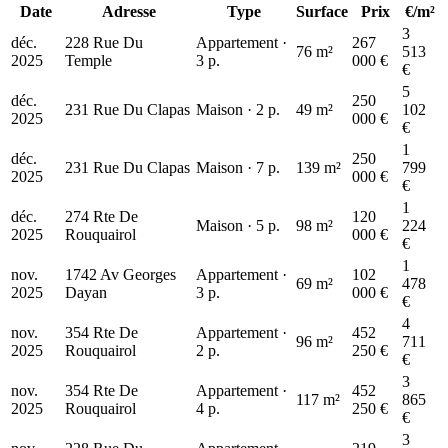
Date
Adresse
Type
Surface
Prix
€/m²
3
déc.
228 Rue Du
Appartement ·
267
76 m²
513
2025
Temple
3 p.
000 €
€
5
déc.
250
231 Rue Du Clapas
Maison · 2 p.
49 m²
102
2025
000 €
€
1
déc.
250
231 Rue Du Clapas
Maison · 7 p.
139 m²
799
2025
000 €
€
1
déc.
274 Rte De
120
Maison · 5 p.
98 m²
224
2025
Rouquairol
000 €
€
1
nov.
1742 Av Georges
Appartement ·
102
69 m²
478
2025
Dayan
3 p.
000 €
€
4
nov.
354 Rte De
Appartement ·
452
96 m²
711
2025
Rouquairol
2 p.
250 €
€
3
nov.
354 Rte De
Appartement ·
452
117 m²
865
2025
Rouquairol
4 p.
250 €
€
3