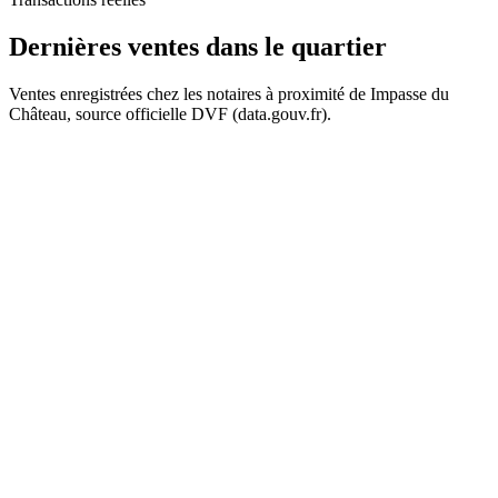
 k€
 k€
Dernières ventes
dans le quartier
Ventes enregistrées chez les notaires à proximité de Impasse du
Château, source officielle DVF (data.gouv.fr).
+
−
102 k€
12
452 k€
452 k€