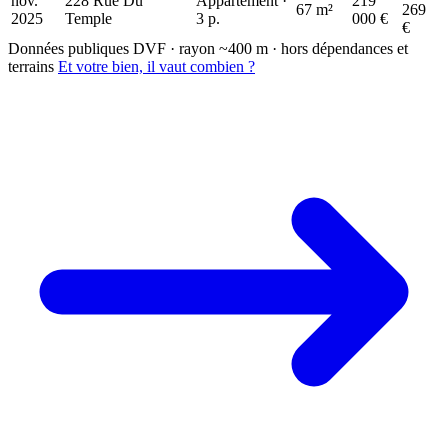
nov.
228 Rue Du
Appartement ·
219
67 m²
269
2025
Temple
3 p.
000 €
€
Données publiques DVF · rayon ~400 m · hors dépendances et
terrains
Et votre bien, il vaut combien ?