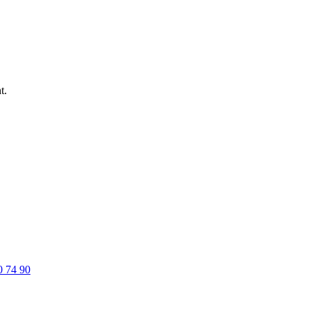
t.
0 74 90