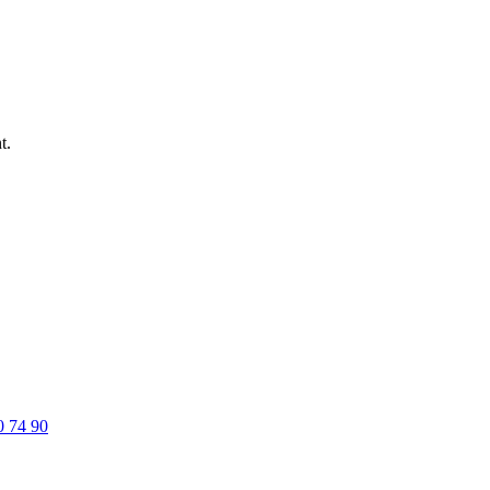
t.
0 74 90