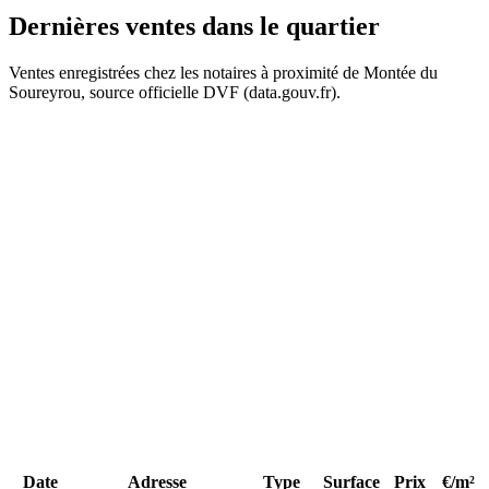
Dernières ventes
dans le quartier
Ventes enregistrées chez les notaires à proximité de Montée du
Soureyrou, source officielle DVF (data.gouv.fr).
+
−
404 k€
487 k€
Date
Adresse
Type
Surface
Prix
€/m²