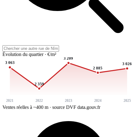
Évolution du quartier · €/m²
3 209
3 063
3 026
2 885
2 359
2021
2022
2023
2024
2025
Ventes réelles à ~400 m · source DVF data.gouv.fr