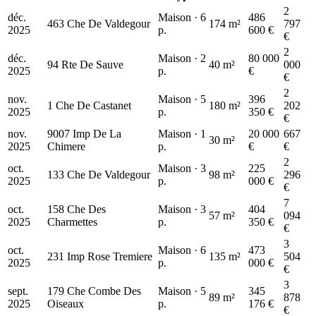
2
déc.
Maison · 6
486
463 Che De Valdegour
174 m²
797
2025
p.
600 €
€
2
déc.
Maison · 2
80 000
94 Rte De Sauve
40 m²
000
2025
p.
€
€
2
nov.
Maison · 5
396
1 Che De Castanet
180 m²
202
2025
p.
350 €
€
nov.
9007 Imp De La
Maison · 1
20 000
667
30 m²
2025
Chimere
p.
€
€
2
oct.
Maison · 3
225
133 Che De Valdegour
98 m²
296
2025
p.
000 €
€
7
oct.
158 Che Des
Maison · 3
404
57 m²
094
2025
Charmettes
p.
350 €
€
3
oct.
Maison · 6
473
231 Imp Rose Tremiere
135 m²
504
2025
p.
000 €
€
3
sept.
179 Che Combe Des
Maison · 5
345
89 m²
878
2025
Oiseaux
p.
176 €
€