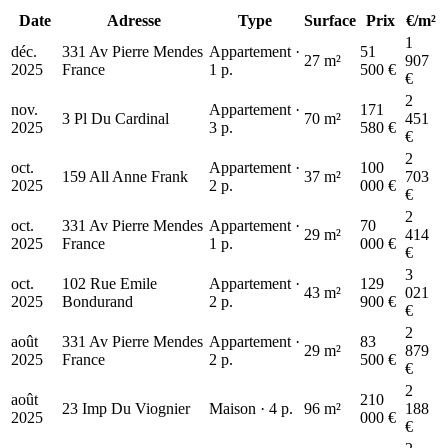
Date
Adresse
Type
Surface
Prix
€/m²
1
déc.
331 Av Pierre Mendes
Appartement ·
51
27 m²
907
2025
France
1 p.
500 €
€
2
nov.
Appartement ·
171
3 Pl Du Cardinal
70 m²
451
2025
3 p.
580 €
€
2
oct.
Appartement ·
100
159 All Anne Frank
37 m²
703
2025
2 p.
000 €
€
2
oct.
331 Av Pierre Mendes
Appartement ·
70
29 m²
414
2025
France
1 p.
000 €
€
3
oct.
102 Rue Emile
Appartement ·
129
43 m²
021
2025
Bondurand
2 p.
900 €
€
2
août
331 Av Pierre Mendes
Appartement ·
83
29 m²
879
2025
France
2 p.
500 €
€
2
août
210
23 Imp Du Viognier
Maison · 4 p.
96 m²
188
2025
000 €
€