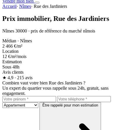
Vendre mon bien
Accueil
·
Nîmes
·
Rue des Jardiniers
Prix immobilier,
Rue des Jardiniers
Nîmes 30000 · prix de référence du marché nîmois
Médian · Nîmes
2 466 €
/m²
Location
12 €
/m²/mois
Estimation
Sous 48h
Avis clients
★
4,9
· 215 avis
Combien vaut votre bien Rue des Jardiniers ?
Un expert du quartier vous rappelle sous 24h, gratuit, sans
engagement.
Être rappelé pour mon estimation