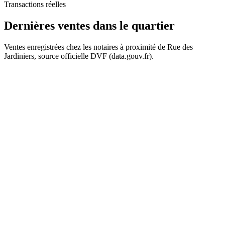
Transactions réelles
210 k€
203 k€
Dernières ventes
dans le quartier
172 k€
Ventes enregistrées chez les notaires à proximité de Rue des
Jardiniers, source officielle DVF (data.gouv.fr).
+
52 k€
70 k€
84 k€
−