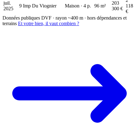
2
juil.
203
9 Imp Du Viognier
Maison · 4 p.
96 m²
118
2025
300 €
€
Données publiques DVF · rayon ~400 m · hors dépendances et
terrains
Et votre bien, il vaut combien ?