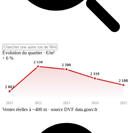
Évolution du quartier · €/m²
↑ 6 %
2 558
2 500
2 319
2 188
2 063
2021
2022
2023
2024
2025
Ventes réelles à ~400 m · source DVF data.gouv.fr