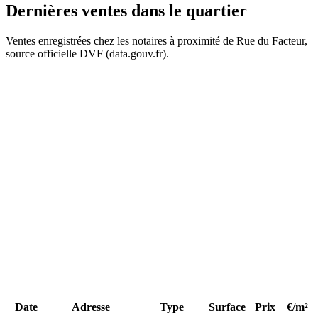
Dernières ventes
dans le quartier
224 k€
Ventes enregistrées chez les notaires à proximité de Rue du Facteur,
60 k€
99 k€
source officielle DVF (data.gouv.fr).
+
−
81 k€
Date
Adresse
Type
Surface
Prix
€/m²