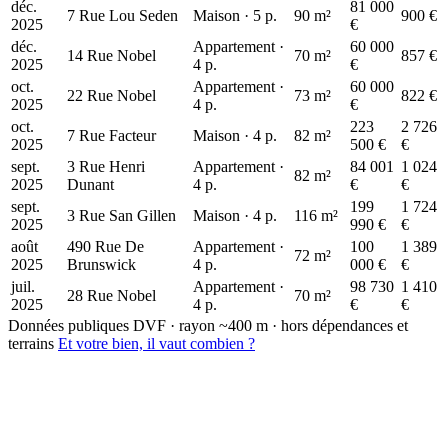
déc.
81 000
7 Rue Lou Seden
Maison · 5 p.
90 m²
900 €
2025
€
déc.
Appartement ·
60 000
14 Rue Nobel
70 m²
857 €
2025
4 p.
€
oct.
Appartement ·
60 000
22 Rue Nobel
73 m²
822 €
2025
4 p.
€
oct.
223
2 726
7 Rue Facteur
Maison · 4 p.
82 m²
2025
500 €
€
sept.
3 Rue Henri
Appartement ·
84 001
1 024
82 m²
2025
Dunant
4 p.
€
€
sept.
199
1 724
3 Rue San Gillen
Maison · 4 p.
116 m²
2025
990 €
€
août
490 Rue De
Appartement ·
100
1 389
72 m²
2025
Brunswick
4 p.
000 €
€
juil.
Appartement ·
98 730
1 410
28 Rue Nobel
70 m²
2025
4 p.
€
€
Données publiques DVF · rayon ~400 m · hors dépendances et
terrains
Et votre bien, il vaut combien ?