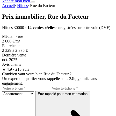
Vendre mon bien
Accueil
·
Nîmes
·
Rue du Facteur
Prix immobilier,
Rue du Facteur
Nîmes 30000 ·
14 ventes réelles
enregistrées sur cette voie (DVF)
Médian · rue
2 606 €
/m²
Fourchette
2 329 à 2 875 €
Dernière vente
oct. 2025
Avis clients
★
4,9
· 215 avis
Combien vaut votre bien Rue du Facteur ?
Un expert du quartier vous rappelle sous 24h, gratuit, sans
engagement.
Être rappelé pour mon estimation