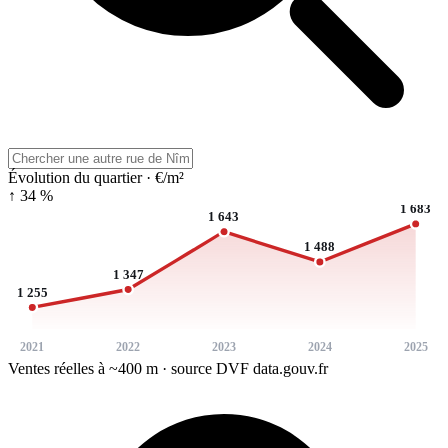
Évolution du quartier · €/m²
↑ 34 %
1 683
1 643
1 488
1 347
1 255
2021
2022
2023
2024
2025
Ventes réelles à ~400 m · source DVF data.gouv.fr