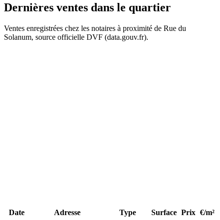
Dernières ventes
dans le quartier
Ventes enregistrées chez les notaires à proximité de Rue du
Solanum, source officielle DVF (data.gouv.fr).
+
−
Date
Adresse
Type
Surface
Prix
€/m²
4
4