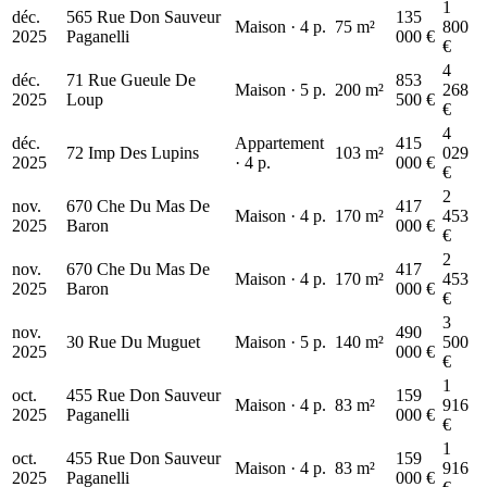
854 k€
1
déc.
565 Rue Don Sauveur
135
Maison · 4 p.
75 m²
800
2025
Paganelli
000 €
€
4
déc.
71 Rue Gueule De
853
Maison · 5 p.
200 m²
268
2025
Loup
500 €
€
4
déc.
Appartement
415
72 Imp Des Lupins
103 m²
029
2025
· 4 p.
000 €
€
2
nov.
670 Che Du Mas De
417
Maison · 4 p.
170 m²
453
2025
Baron
000 €
€
2
nov.
670 Che Du Mas De
417
Maison · 4 p.
170 m²
453
2025
Baron
000 €
€
3
nov.
490
30 Rue Du Muguet
Maison · 5 p.
140 m²
500
2025
000 €
€
1
oct.
455 Rue Don Sauveur
159
Maison · 4 p.
83 m²
916
2025
Paganelli
000 €
€
1
oct.
455 Rue Don Sauveur
159
Maison · 4 p.
83 m²
916
2025
Paganelli
000 €