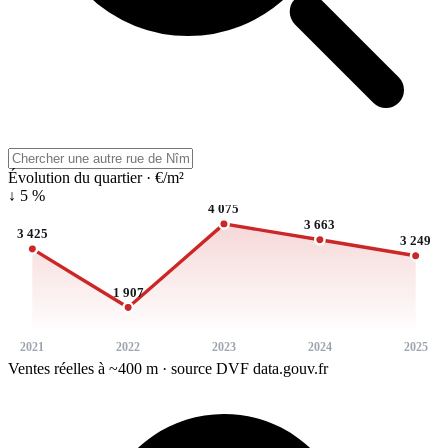
Évolution du quartier · €/m²
↓ 5 %
4 075
3 663
3 425
3 249
1 907
2021
2022
2023
2024
2025
Ventes réelles à ~400 m · source DVF data.gouv.fr