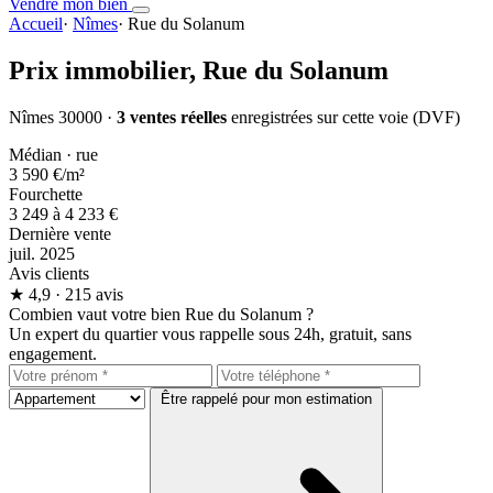
Vendre mon bien
Accueil
·
Nîmes
·
Rue du Solanum
Prix immobilier,
Rue du Solanum
Nîmes 30000 ·
3 ventes réelles
enregistrées sur cette voie (DVF)
Médian · rue
3 590 €
/m²
Fourchette
3 249 à 4 233 €
Dernière vente
juil. 2025
Avis clients
★
4,9
· 215 avis
Combien vaut votre bien Rue du Solanum ?
Un expert du quartier vous rappelle sous 24h, gratuit, sans
engagement.
Être rappelé pour mon estimation