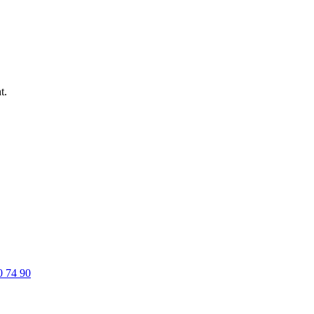
t.
0 74 90