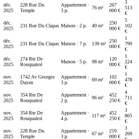
3
déc.
228 Rue Du
Appartement ·
267
76 m²
513
2025
Temple
3 p.
000 €
€
5
déc.
250
231 Rue Du Clapas
Maison · 2 p.
49 m²
102
2025
000 €
€
1
déc.
250
231 Rue Du Clapas
Maison · 7 p.
139 m²
799
2025
000 €
€
1
déc.
274 Rte De
120
Maison · 5 p.
98 m²
224
2025
Rouquairol
000 €
€
1
nov.
1742 Av Georges
Appartement ·
102
69 m²
478
2025
Dayan
3 p.
000 €
€
4
nov.
354 Rte De
Appartement ·
452
96 m²
711
2025
Rouquairol
2 p.
250 €
€
3
nov.
354 Rte De
Appartement ·
452
117 m²
865
2025
Rouquairol
4 p.
250 €
€
3
nov.
228 Rue Du
Appartement ·
219
67 m²
269
2025
Temple
3 p.
000 €