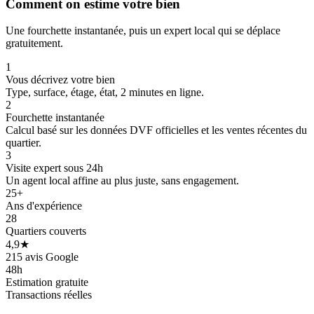
Comment on estime votre bien
Une fourchette instantanée, puis un expert local qui se déplace
gratuitement.
1
Vous décrivez votre bien
Type, surface, étage, état, 2 minutes en ligne.
2
Fourchette instantanée
Calcul basé sur les données DVF officielles et les ventes récentes du
quartier.
3
Visite expert sous 24h
Un agent local affine au plus juste, sans engagement.
25+
Ans d'expérience
250 k€
250 k€
28
Quartiers couverts
4,9★
215 avis Google
48h
Estimation gratuite
Transactions réelles
 k€
 k€