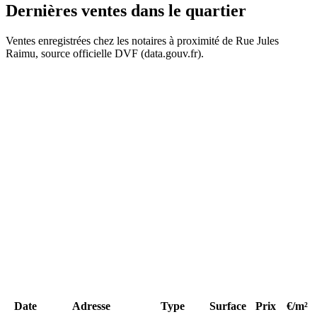
Dernières ventes
dans le quartier
Ventes enregistrées chez les notaires à proximité de Rue Jules
Raimu, source officielle DVF (data.gouv.fr).
+
−
102 k€
12
452 k€
452 k€
Date
Adresse
Type
Surface
Prix
€/m²