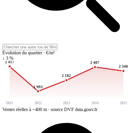
Évolution du quartier · €/m²
↓ 3 %
2 417
2 407
2 340
2 182
1 993
2021
2022
2023
2024
2025
Ventes réelles à ~400 m · source DVF data.gouv.fr