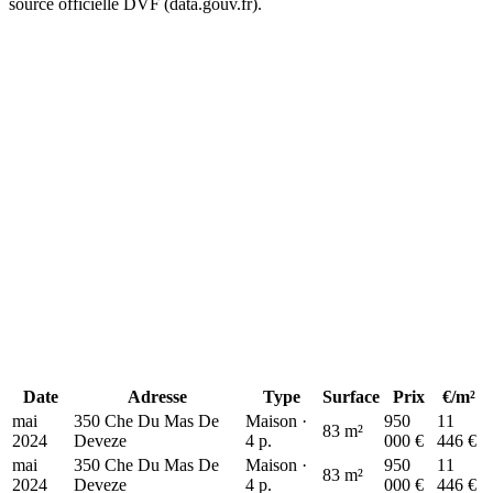
source officielle DVF (data.gouv.fr).
+
−
363 k€
750 k€
Date
Adresse
Type
Surface
Prix
€/m²
mai
350 Che Du Mas De
Maison ·
950
11
83 m²
2024
Deveze
4 p.
000 €
446 €
mai
350 Che Du Mas De
Maison ·
950
11
83 m²
2024
Deveze
4 p.
000 €
446 €