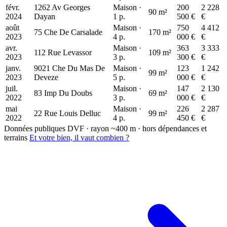
févr.
1262 Av Georges
Maison ·
200
2 228
950 k€
950 k€
90 m²
2024
Dayan
1 p.
500 €
€
123 k€
août
Maison ·
750
4 412
75 Che De Carsalade
170 m²
2023
4 p.
000 €
€
avr.
Maison ·
363
3 333
112 Rue Levassor
109 m²
2023
3 p.
300 €
€
janv.
9021 Che Du Mas De
Maison ·
123
1 242
99 m²
2023
Deveze
5 p.
000 €
€
juil.
Maison ·
147
2 130
83 Imp Du Doubs
69 m²
2022
3 p.
000 €
€
mai
Maison ·
226
2 287
22 Rue Louis Delluc
99 m²
2022
4 p.
450 €
€
Données publiques DVF · rayon ~400 m · hors dépendances et
terrains
Et votre bien, il vaut combien ?