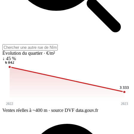
Évolution du quartier · €/m²
↓ 45 %
6 042
3 333
2022
2023
Ventes réelles à ~400 m · source DVF data.gouv.fr