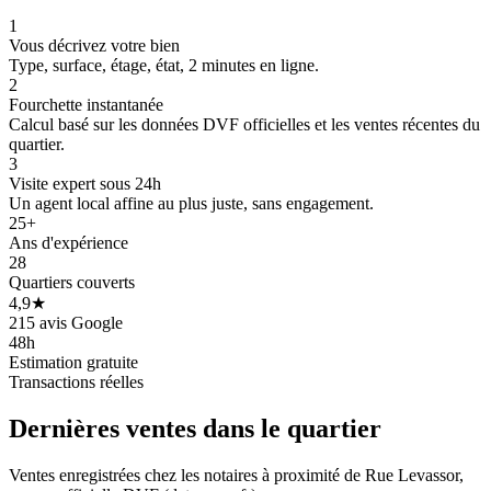
226 k€
1
Vous décrivez votre bien
Type, surface, étage, état, 2 minutes en ligne.
2
Fourchette instantanée
Calcul basé sur les données DVF officielles et les ventes récentes du
quartier.
201 k€
3
Visite expert sous 24h
Un agent local affine au plus juste, sans engagement.
25+
Ans d'expérience
28
Quartiers couverts
4,9★
215 avis Google
48h
Estimation gratuite
Transactions réelles
Dernières ventes
dans le quartier
147 k€
Ventes enregistrées chez les notaires à proximité de Rue Levassor,