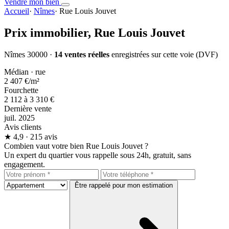
Vendre mon bien
Accueil
·
Nîmes
·
Rue Louis Jouvet
Prix immobilier,
Rue Louis Jouvet
Nîmes 30000 ·
14 ventes réelles
enregistrées sur cette voie (DVF)
Médian · rue
2 407 €
/m²
Fourchette
2 112 à 3 310 €
Dernière vente
juil. 2025
Avis clients
★
4,9
· 215 avis
Combien vaut votre bien Rue Louis Jouvet ?
Un expert du quartier vous rappelle sous 24h, gratuit, sans
engagement.
Être rappelé pour mon estimation