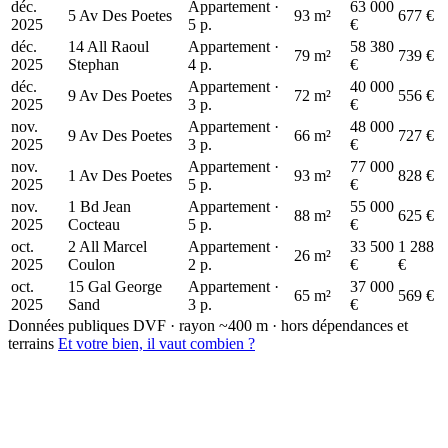
déc.
Appartement ·
63 000
5 Av Des Poetes
93 m²
677 €
2025
5 p.
€
déc.
14 All Raoul
Appartement ·
58 380
79 m²
739 €
2025
Stephan
4 p.
€
déc.
Appartement ·
40 000
9 Av Des Poetes
72 m²
556 €
2025
3 p.
€
nov.
Appartement ·
48 000
9 Av Des Poetes
66 m²
727 €
2025
3 p.
€
nov.
Appartement ·
77 000
1 Av Des Poetes
93 m²
828 €
2025
5 p.
€
nov.
1 Bd Jean
Appartement ·
55 000
88 m²
625 €
2025
Cocteau
5 p.
€
oct.
2 All Marcel
Appartement ·
33 500
1 288
26 m²
2025
Coulon
2 p.
€
€
oct.
15 Gal George
Appartement ·
37 000
65 m²
569 €
2025
Sand
3 p.
€
Données publiques DVF · rayon ~400 m · hors dépendances et
terrains
Et votre bien, il vaut combien ?