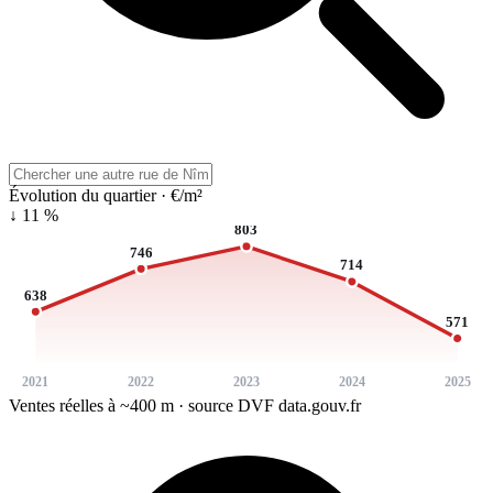
Évolution du quartier · €/m²
↓ 11 %
803
746
714
638
571
2021
2022
2023
2024
2025
Ventes réelles à ~400 m · source DVF data.gouv.fr