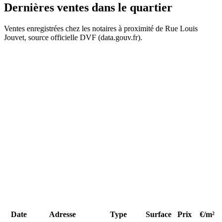
Dernières ventes
dans le quartier
Ventes enregistrées chez les notaires à proximité de Rue Louis
63
77
Jouvet, source officielle DVF (data.gouv.fr).
58 k€
+
−
55 k€
34 k€
Date
Adresse
Type
Surface
Prix
€/m²