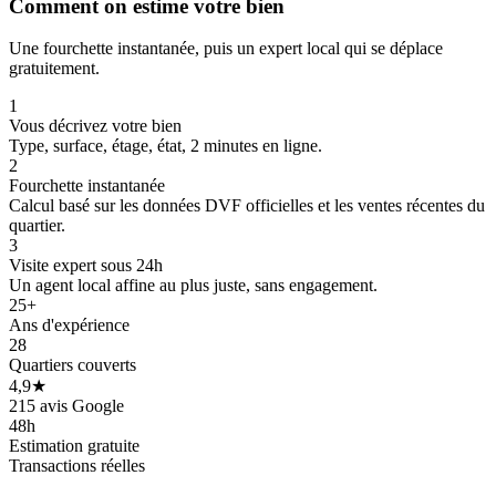
Comment on estime votre bien
Une fourchette instantanée, puis un expert local qui se déplace
gratuitement.
1
Vous décrivez votre bien
Type, surface, étage, état, 2 minutes en ligne.
2
Fourchette instantanée
Calcul basé sur les données DVF officielles et les ventes récentes du
quartier.
3
Visite expert sous 24h
Un agent local affine au plus juste, sans engagement.
25+
Ans d'expérience
28
37 k€
Quartiers couverts
4,9★
215 avis Google
48h
Estimation gratuite
Transactions réelles
40 k€
48 k€