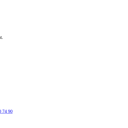
t.
0 74 90