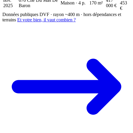
nov.
670 Che Du Mas De
417
Maison · 4 p.
170 m²
453
2025
Baron
000 €
€
Données publiques DVF · rayon ~400 m · hors dépendances et
terrains
Et votre bien, il vaut combien ?