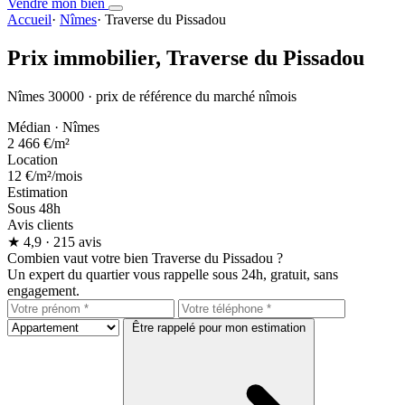
Vendre mon bien
Accueil
·
Nîmes
·
Traverse du Pissadou
Prix immobilier,
Traverse du Pissadou
Nîmes 30000 · prix de référence du marché nîmois
Médian · Nîmes
2 466 €
/m²
Location
12 €
/m²/mois
Estimation
Sous 48h
Avis clients
★
4,9
· 215 avis
Combien vaut votre bien Traverse du Pissadou ?
Un expert du quartier vous rappelle sous 24h, gratuit, sans
engagement.
Être rappelé pour mon estimation