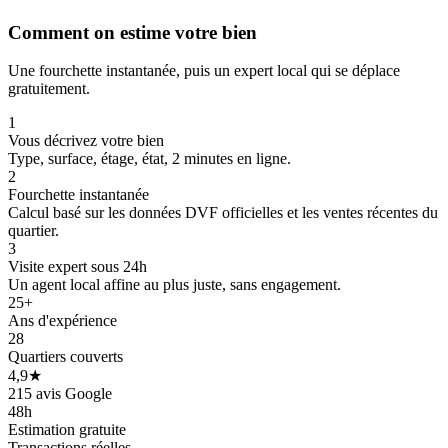
Comment on estime votre bien
Une fourchette instantanée, puis un expert local qui se déplace
gratuitement.
1
Vous décrivez votre bien
Type, surface, étage, état, 2 minutes en ligne.
2
Fourchette instantanée
Calcul basé sur les données DVF officielles et les ventes récentes du
quartier.
200 k€
3
Visite expert sous 24h
Un agent local affine au plus juste, sans engagement.
25+
159 k€
Ans d'expérience
28
132 k€
Quartiers couverts
4,9★
119 k€
215 avis Google
48h
Estimation gratuite
Transactions réelles