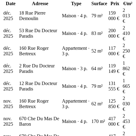
Date
Adresse
Type
Surface
Prix
€/m²
2
déc.
18 Rue Pierre
159
Maison · 4 p.
79 m²
013
2025
Demoulin
000 €
€
2
déc.
53 Rue Du Docteur
200
Maison · 4 p.
83 m²
410
2025
Paradis
000 €
€
2
déc.
160 Rue Roger
Appartement ·
117
52 m²
250
2025
Bertreux
3 p.
000 €
€
1
déc.
2 Rue Du Docteur
119
Maison · 3 p.
64 m²
862
2025
Paradis
149 €
€
1
déc.
12 Rue Du Docteur
131
Maison · 4 p.
79 m²
665
2025
Paradis
555 €
€
2
nov.
160 Rue Roger
Appartement ·
125
62 m²
030
2025
Bertreux
3 p.
850 €
€
2
nov.
670 Che Du Mas De
417
Maison · 4 p.
170 m²
453
2025
Baron
000 €
€
2