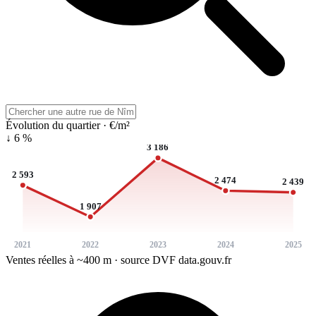
Évolution du quartier · €/m²
↓ 6 %
3 186
2 593
2 474
2 439
1 907
2021
2022
2023
2024
2025
Ventes réelles à ~400 m · source DVF data.gouv.fr