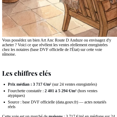
Vous possédez un bien Art Anc Route D Anduze ou envisagez d'y
acheter ? Voici ce que révèlent les ventes réellement enregistrées
chez les notaires (base DVF officielle de l'État) sur cette voie
nîmoise.
Les chiffres clés
Prix médian : 3 717 €/m²
(sur 24 ventes enregistrées)
Fourchette constatée :
2 401 à 5 294 €/m²
(hors ventes
atypiques)
Source : base DVF officielle (data.gouv.fr) — actes notariés
réels
Cette voie est un marché de
maisons
: 3 717 €/m² en médiane sur 24