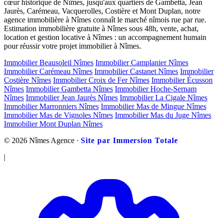
cœur historique de Nîmes, jusqu'aux quartiers de Gambetta, Jean
Jaurès, Carémeau, Vacquerolles, Costière et Mont Duplan, notre
agence immobilière à Nîmes connaît le marché nîmois rue par rue.
Estimation immobilière gratuite à Nîmes sous 48h, vente, achat,
location et gestion locative à Nîmes : un accompagnement humain
pour réussir votre projet immobilier à Nîmes.
Immobilier Beausoleil Nîmes
Immobilier Camplanier Nîmes
Immobilier Carémeau Nîmes
Immobilier Castanet Nîmes
Immobilier
Costière Nîmes
Immobilier Croix de Fer Nîmes
Immobilier Écusson
Nîmes
Immobilier Gambetta Nîmes
Immobilier Hoche-Sernam
Nîmes
Immobilier Jean Jaurès Nîmes
Immobilier La Cigale Nîmes
Immobilier Marronniers Nîmes
Immobilier Mas de Mingue Nîmes
Immobilier Mas de Vignoles Nîmes
Immobilier Mas du Juge Nîmes
Immobilier Mont Duplan Nîmes
© 2026 Nîmes Agence ·
Site par Immersion Totale
|