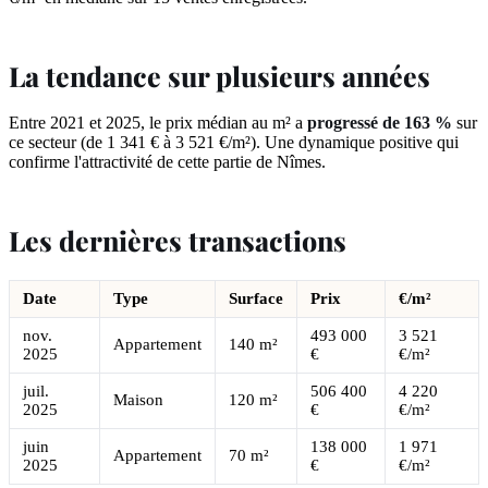
La tendance sur plusieurs années
Entre 2021 et 2025, le prix médian au m² a
progressé de 163 %
sur
ce secteur (de 1 341 € à 3 521 €/m²). Une dynamique positive qui
confirme l'attractivité de cette partie de Nîmes.
Les dernières transactions
Date
Type
Surface
Prix
€/m²
nov.
493 000
3 521
Appartement
140 m²
2025
€
€/m²
juil.
506 400
4 220
Maison
120 m²
2025
€
€/m²
juin
138 000
1 971
Appartement
70 m²
2025
€
€/m²