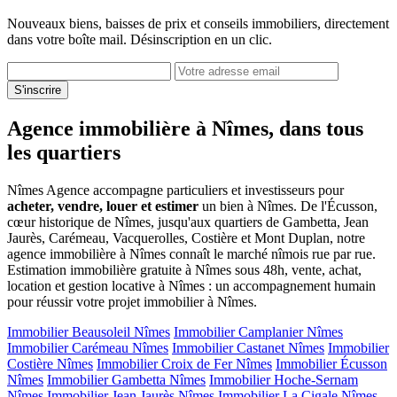
Nouveaux biens, baisses de prix et conseils immobiliers, directement
dans votre boîte mail. Désinscription en un clic.
S'inscrire
Agence immobilière à Nîmes, dans tous
les quartiers
Nîmes Agence accompagne particuliers et investisseurs pour
acheter, vendre, louer et estimer
un bien à Nîmes. De l'Écusson,
cœur historique de Nîmes, jusqu'aux quartiers de Gambetta, Jean
Jaurès, Carémeau, Vacquerolles, Costière et Mont Duplan, notre
agence immobilière à Nîmes connaît le marché nîmois rue par rue.
Estimation immobilière gratuite à Nîmes sous 48h, vente, achat,
location et gestion locative à Nîmes : un accompagnement humain
pour réussir votre projet immobilier à Nîmes.
Immobilier Beausoleil Nîmes
Immobilier Camplanier Nîmes
Immobilier Carémeau Nîmes
Immobilier Castanet Nîmes
Immobilier
Costière Nîmes
Immobilier Croix de Fer Nîmes
Immobilier Écusson
Nîmes
Immobilier Gambetta Nîmes
Immobilier Hoche-Sernam
Nîmes
Immobilier Jean Jaurès Nîmes
Immobilier La Cigale Nîmes