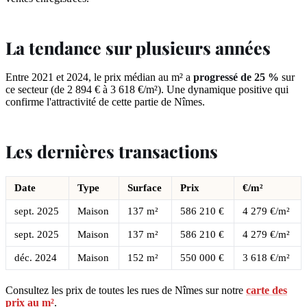
La tendance sur plusieurs années
Entre 2021 et 2024, le prix médian au m² a
progressé de 25 %
sur
ce secteur (de 2 894 € à 3 618 €/m²). Une dynamique positive qui
confirme l'attractivité de cette partie de Nîmes.
Les dernières transactions
Date
Type
Surface
Prix
€/m²
sept. 2025
Maison
137 m²
586 210 €
4 279 €/m²
sept. 2025
Maison
137 m²
586 210 €
4 279 €/m²
déc. 2024
Maison
152 m²
550 000 €
3 618 €/m²
Consultez les prix de toutes les rues de Nîmes sur notre
carte des
prix au m²
.