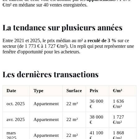
€/m² en médiane sur 40 ventes enregistrées.
La tendance sur plusieurs années
Entre 2021 et 2025, le prix médian au m² a
reculé de 3 %
sur ce
secteur (de 1 773 € à 1 727 €/m²). Un repli qui peut représenter une
fenêtre d'opportunité pour les acheteurs.
Les dernières transactions
Date
Type
Surface
Prix
€/m²
36 000
1 636
oct. 2025
Appartement
22 m²
€
€/m²
38 000
1 727
avr. 2025
Appartement
22 m²
€
€/m²
mars
41 100
1 868
Appartement
22 m²
2025
€
€/m²