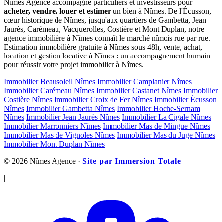
Nîmes Agence accompagne particuliers et investisseurs pour
acheter, vendre, louer et estimer
un bien à Nîmes. De l'Écusson,
cœur historique de Nîmes, jusqu'aux quartiers de Gambetta, Jean
Jaurès, Carémeau, Vacquerolles, Costière et Mont Duplan, notre
agence immobilière à Nîmes connaît le marché nîmois rue par rue.
Estimation immobilière gratuite à Nîmes sous 48h, vente, achat,
location et gestion locative à Nîmes : un accompagnement humain
pour réussir votre projet immobilier à Nîmes.
Immobilier Beausoleil Nîmes
Immobilier Camplanier Nîmes
Immobilier Carémeau Nîmes
Immobilier Castanet Nîmes
Immobilier
Costière Nîmes
Immobilier Croix de Fer Nîmes
Immobilier Écusson
Nîmes
Immobilier Gambetta Nîmes
Immobilier Hoche-Sernam
Nîmes
Immobilier Jean Jaurès Nîmes
Immobilier La Cigale Nîmes
Immobilier Marronniers Nîmes
Immobilier Mas de Mingue Nîmes
Immobilier Mas de Vignoles Nîmes
Immobilier Mas du Juge Nîmes
Immobilier Mont Duplan Nîmes
© 2026 Nîmes Agence ·
Site par Immersion Totale
|