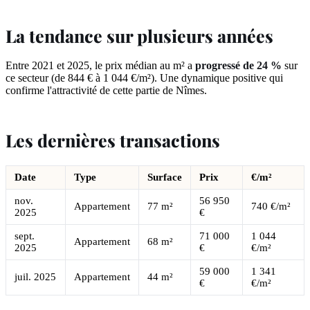
La tendance sur plusieurs années
Entre 2021 et 2025, le prix médian au m² a
progressé de 24 %
sur
ce secteur (de 844 € à 1 044 €/m²). Une dynamique positive qui
confirme l'attractivité de cette partie de Nîmes.
Les dernières transactions
Date
Type
Surface
Prix
€/m²
nov.
56 950
Appartement
77 m²
740 €/m²
2025
€
sept.
71 000
1 044
Appartement
68 m²
2025
€
€/m²
59 000
1 341
juil. 2025
Appartement
44 m²
€
€/m²