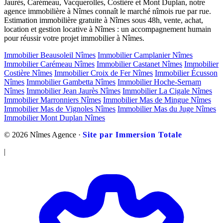
Jaurès, Carémeau, Vacquerolles, Costière et Mont Duplan, notre
agence immobilière à Nîmes connaît le marché nîmois rue par rue.
Estimation immobilière gratuite à Nîmes sous 48h, vente, achat,
location et gestion locative à Nîmes : un accompagnement humain
pour réussir votre projet immobilier à Nîmes.
Immobilier Beausoleil Nîmes
Immobilier Camplanier Nîmes
Immobilier Carémeau Nîmes
Immobilier Castanet Nîmes
Immobilier
Costière Nîmes
Immobilier Croix de Fer Nîmes
Immobilier Écusson
Nîmes
Immobilier Gambetta Nîmes
Immobilier Hoche-Sernam
Nîmes
Immobilier Jean Jaurès Nîmes
Immobilier La Cigale Nîmes
Immobilier Marronniers Nîmes
Immobilier Mas de Mingue Nîmes
Immobilier Mas de Vignoles Nîmes
Immobilier Mas du Juge Nîmes
Immobilier Mont Duplan Nîmes
© 2026 Nîmes Agence ·
Site par Immersion Totale
|