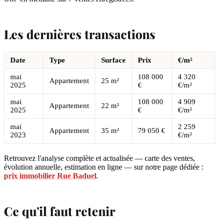
Les dernières transactions
Date
Type
Surface
Prix
€/m²
mai
108 000
4 320
Appartement
25 m²
2025
€
€/m²
mai
108 000
4 909
Appartement
22 m²
2025
€
€/m²
mai
2 259
Appartement
35 m²
79 050 €
2023
€/m²
Retrouvez l'analyse complète et actualisée — carte des ventes,
évolution annuelle, estimation en ligne — sur notre page dédiée :
prix immobilier Rue Baduel
.
Ce qu'il faut retenir