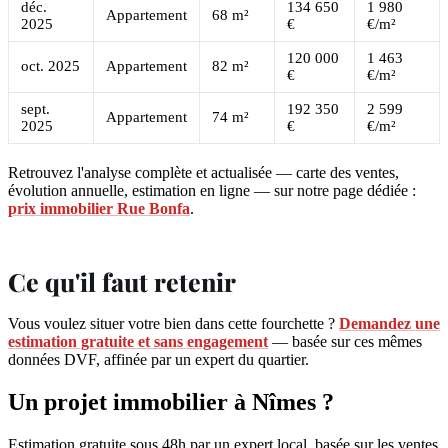
déc.
134 650
1 980
Appartement
68 m²
2025
€
€/m²
120 000
1 463
oct. 2025
Appartement
82 m²
€
€/m²
sept.
192 350
2 599
Appartement
74 m²
2025
€
€/m²
Retrouvez l'analyse complète et actualisée — carte des ventes,
évolution annuelle, estimation en ligne — sur notre page dédiée :
prix immobilier Rue Bonfa
.
Ce qu'il faut retenir
Vous voulez situer votre bien dans cette fourchette ?
Demandez une
estimation gratuite et sans engagement
— basée sur ces mêmes
données DVF, affinée par un expert du quartier.
Un projet immobilier à Nîmes ?
Estimation gratuite sous 48h par un expert local, basée sur les ventes