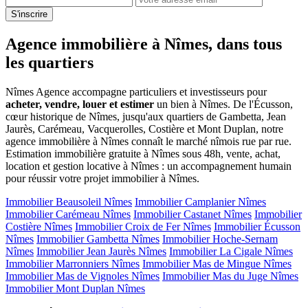
S'inscrire
Agence immobilière à Nîmes, dans tous
les quartiers
Nîmes Agence accompagne particuliers et investisseurs pour
acheter, vendre, louer et estimer
un bien à Nîmes. De l'Écusson,
cœur historique de Nîmes, jusqu'aux quartiers de Gambetta, Jean
Jaurès, Carémeau, Vacquerolles, Costière et Mont Duplan, notre
agence immobilière à Nîmes connaît le marché nîmois rue par rue.
Estimation immobilière gratuite à Nîmes sous 48h, vente, achat,
location et gestion locative à Nîmes : un accompagnement humain
pour réussir votre projet immobilier à Nîmes.
Immobilier Beausoleil Nîmes
Immobilier Camplanier Nîmes
Immobilier Carémeau Nîmes
Immobilier Castanet Nîmes
Immobilier
Costière Nîmes
Immobilier Croix de Fer Nîmes
Immobilier Écusson
Nîmes
Immobilier Gambetta Nîmes
Immobilier Hoche-Sernam
Nîmes
Immobilier Jean Jaurès Nîmes
Immobilier La Cigale Nîmes
Immobilier Marronniers Nîmes
Immobilier Mas de Mingue Nîmes
Immobilier Mas de Vignoles Nîmes
Immobilier Mas du Juge Nîmes
Immobilier Mont Duplan Nîmes