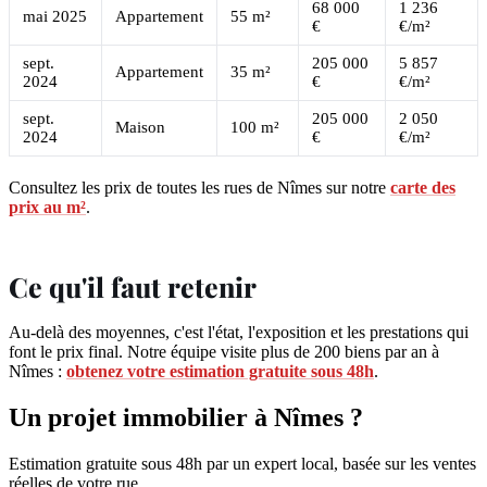
68 000
1 236
mai 2025
Appartement
55 m²
€
€/m²
sept.
205 000
5 857
Appartement
35 m²
2024
€
€/m²
sept.
205 000
2 050
Maison
100 m²
2024
€
€/m²
Consultez les prix de toutes les rues de Nîmes sur notre
carte des
prix au m²
.
Ce qu'il faut retenir
Au-delà des moyennes, c'est l'état, l'exposition et les prestations qui
font le prix final. Notre équipe visite plus de 200 biens par an à
Nîmes :
obtenez votre estimation gratuite sous 48h
.
Un projet immobilier à Nîmes ?
Estimation gratuite sous 48h par un expert local, basée sur les ventes
réelles de votre rue.