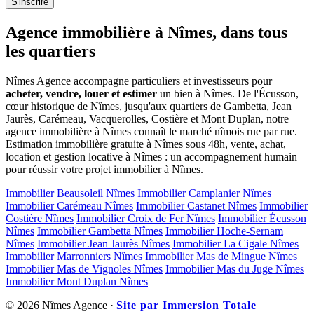
S'inscrire
Agence immobilière à Nîmes, dans tous
les quartiers
Nîmes Agence accompagne particuliers et investisseurs pour
acheter, vendre, louer et estimer
un bien à Nîmes. De l'Écusson,
cœur historique de Nîmes, jusqu'aux quartiers de Gambetta, Jean
Jaurès, Carémeau, Vacquerolles, Costière et Mont Duplan, notre
agence immobilière à Nîmes connaît le marché nîmois rue par rue.
Estimation immobilière gratuite à Nîmes sous 48h, vente, achat,
location et gestion locative à Nîmes : un accompagnement humain
pour réussir votre projet immobilier à Nîmes.
Immobilier Beausoleil Nîmes
Immobilier Camplanier Nîmes
Immobilier Carémeau Nîmes
Immobilier Castanet Nîmes
Immobilier
Costière Nîmes
Immobilier Croix de Fer Nîmes
Immobilier Écusson
Nîmes
Immobilier Gambetta Nîmes
Immobilier Hoche-Sernam
Nîmes
Immobilier Jean Jaurès Nîmes
Immobilier La Cigale Nîmes
Immobilier Marronniers Nîmes
Immobilier Mas de Mingue Nîmes
Immobilier Mas de Vignoles Nîmes
Immobilier Mas du Juge Nîmes
Immobilier Mont Duplan Nîmes
© 2026 Nîmes Agence ·
Site par Immersion Totale