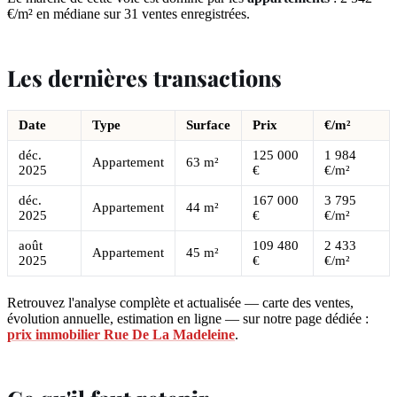
€/m² en médiane sur 31 ventes enregistrées.
Les dernières transactions
Date
Type
Surface
Prix
€/m²
déc.
125 000
1 984
Appartement
63 m²
2025
€
€/m²
déc.
167 000
3 795
Appartement
44 m²
2025
€
€/m²
août
109 480
2 433
Appartement
45 m²
2025
€
€/m²
Retrouvez l'analyse complète et actualisée — carte des ventes,
évolution annuelle, estimation en ligne — sur notre page dédiée :
prix immobilier Rue De La Madeleine
.