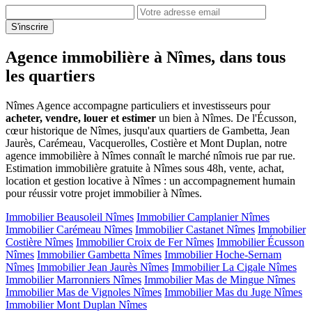
S'inscrire
Agence immobilière à Nîmes, dans tous
les quartiers
Nîmes Agence accompagne particuliers et investisseurs pour
acheter, vendre, louer et estimer
un bien à Nîmes. De l'Écusson,
cœur historique de Nîmes, jusqu'aux quartiers de Gambetta, Jean
Jaurès, Carémeau, Vacquerolles, Costière et Mont Duplan, notre
agence immobilière à Nîmes connaît le marché nîmois rue par rue.
Estimation immobilière gratuite à Nîmes sous 48h, vente, achat,
location et gestion locative à Nîmes : un accompagnement humain
pour réussir votre projet immobilier à Nîmes.
Immobilier Beausoleil Nîmes
Immobilier Camplanier Nîmes
Immobilier Carémeau Nîmes
Immobilier Castanet Nîmes
Immobilier
Costière Nîmes
Immobilier Croix de Fer Nîmes
Immobilier Écusson
Nîmes
Immobilier Gambetta Nîmes
Immobilier Hoche-Sernam
Nîmes
Immobilier Jean Jaurès Nîmes
Immobilier La Cigale Nîmes
Immobilier Marronniers Nîmes
Immobilier Mas de Mingue Nîmes
Immobilier Mas de Vignoles Nîmes
Immobilier Mas du Juge Nîmes
Immobilier Mont Duplan Nîmes