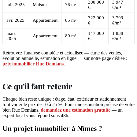
300 000
3 947
juil. 2025
Maison
76 m²
€
€/m²
322 900
3 799
avr. 2025
Appartement
85 m²
€
€/m²
mars
147 000
1 838
Appartement
80 m²
2025
€
€/m²
Retrouvez l'analyse complète et actualisée — carte des ventes,
évolution annuelle, estimation en ligne — sur notre page dédiée :
prix immobilier Rue Demians
.
Ce qu'il faut retenir
Chaque bien reste unique : étage, état, extérieur et stationnement
font varier le prix de 10 à 25 %. Pour une estimation précise de votre
bien Rue Demians,
demandez une estimation gratuite
— un
expert local vous répond sous 48h.
Un projet immobilier à Nîmes ?