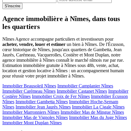
S'inscrire
Agence immobilière à Nîmes, dans tous
les quartiers
Nîmes Agence accompagne particuliers et investisseurs pour
acheter, vendre, louer et estimer
un bien à Nîmes. De l'Écusson,
cœur historique de Nîmes, jusqu'aux quartiers de Gambetta, Jean
Jaurès, Carémeau, Vacquerolles, Costière et Mont Duplan, notre
agence immobilière à Nîmes connaît le marché nîmois rue par rue.
Estimation immobilière gratuite à Nîmes sous 48h, vente, achat,
location et gestion locative à Nîmes : un accompagnement humain
pour réussir votre projet immobilier à Nîmes.
Immobilier Beausoleil Nîmes
Immobilier Camplanier Nîmes
Immobilier Carémeau Nîmes
Immobilier Castanet Nîmes
Immobilier
Costière Nîmes
Immobilier Croix de Fer Nîmes
Immobilier Écusson
Nîmes
Immobilier Gambetta Nîmes
Immobilier Hoche-Sernam
Nîmes
Immobilier Jean Jaurès Nîmes
Immobilier La Cigale Nîmes
Immobilier Marronniers Nîmes
Immobilier Mas de Mingue Nîmes
Immobilier Mas de Vignoles Nîmes
Immobilier Mas du Juge Nîmes
Immobilier Mont Duplan Nîmes