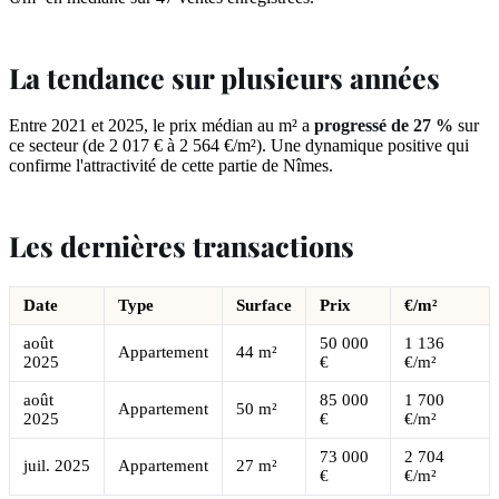
La tendance sur plusieurs années
Entre 2021 et 2025, le prix médian au m² a
progressé de 27 %
sur
ce secteur (de 2 017 € à 2 564 €/m²). Une dynamique positive qui
confirme l'attractivité de cette partie de Nîmes.
Les dernières transactions
Date
Type
Surface
Prix
€/m²
août
50 000
1 136
Appartement
44 m²
2025
€
€/m²
août
85 000
1 700
Appartement
50 m²
2025
€
€/m²
73 000
2 704
juil. 2025
Appartement
27 m²
€
€/m²