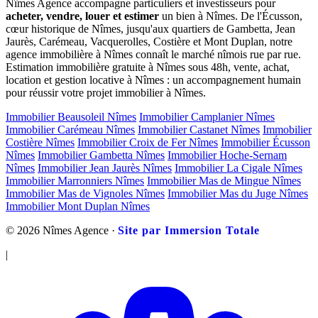
Nîmes Agence accompagne particuliers et investisseurs pour
acheter, vendre, louer et estimer
un bien à Nîmes. De l'Écusson,
cœur historique de Nîmes, jusqu'aux quartiers de Gambetta, Jean
Jaurès, Carémeau, Vacquerolles, Costière et Mont Duplan, notre
agence immobilière à Nîmes connaît le marché nîmois rue par rue.
Estimation immobilière gratuite à Nîmes sous 48h, vente, achat,
location et gestion locative à Nîmes : un accompagnement humain
pour réussir votre projet immobilier à Nîmes.
Immobilier Beausoleil Nîmes
Immobilier Camplanier Nîmes
Immobilier Carémeau Nîmes
Immobilier Castanet Nîmes
Immobilier
Costière Nîmes
Immobilier Croix de Fer Nîmes
Immobilier Écusson
Nîmes
Immobilier Gambetta Nîmes
Immobilier Hoche-Sernam
Nîmes
Immobilier Jean Jaurès Nîmes
Immobilier La Cigale Nîmes
Immobilier Marronniers Nîmes
Immobilier Mas de Mingue Nîmes
Immobilier Mas de Vignoles Nîmes
Immobilier Mas du Juge Nîmes
Immobilier Mont Duplan Nîmes
© 2026 Nîmes Agence ·
Site par Immersion Totale
|