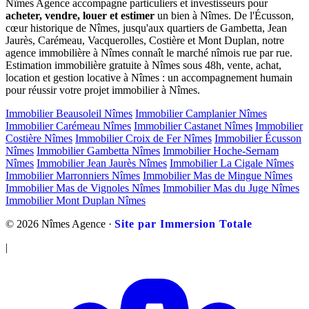
Nîmes Agence accompagne particuliers et investisseurs pour
acheter, vendre, louer et estimer
un bien à Nîmes. De l'Écusson,
cœur historique de Nîmes, jusqu'aux quartiers de Gambetta, Jean
Jaurès, Carémeau, Vacquerolles, Costière et Mont Duplan, notre
agence immobilière à Nîmes connaît le marché nîmois rue par rue.
Estimation immobilière gratuite à Nîmes sous 48h, vente, achat,
location et gestion locative à Nîmes : un accompagnement humain
pour réussir votre projet immobilier à Nîmes.
Immobilier Beausoleil Nîmes
Immobilier Camplanier Nîmes
Immobilier Carémeau Nîmes
Immobilier Castanet Nîmes
Immobilier
Costière Nîmes
Immobilier Croix de Fer Nîmes
Immobilier Écusson
Nîmes
Immobilier Gambetta Nîmes
Immobilier Hoche-Sernam
Nîmes
Immobilier Jean Jaurès Nîmes
Immobilier La Cigale Nîmes
Immobilier Marronniers Nîmes
Immobilier Mas de Mingue Nîmes
Immobilier Mas de Vignoles Nîmes
Immobilier Mas du Juge Nîmes
Immobilier Mont Duplan Nîmes
© 2026 Nîmes Agence ·
Site par Immersion Totale
|