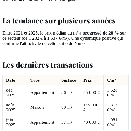
La tendance sur plusieurs années
Entre 2021 et 2025, le prix médian au m² a
progressé de 20 %
sur
ce secteur (de 1 282 € à 1 537 €/m²). Une dynamique positive qui
confirme l'attractivité de cette partie de Nîmes.
Les dernières transactions
Date
Type
Surface
Prix
€/m²
déc.
1 528
Appartement
36 m²
55 000 €
2025
€/m²
août
145 000
1 813
Maison
80 m²
2025
€
€/m²
juin
1 081
Appartement
37 m²
40 000 €
2025
€/m²