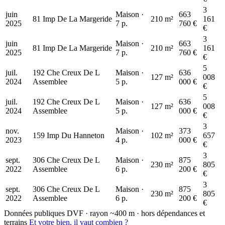
3
juin
Maison ·
663
81 Imp De La Margeride
210 m²
161
2025
7 p.
760 €
€
3
juin
Maison ·
663
81 Imp De La Margeride
210 m²
161
2025
7 p.
760 €
€
5
juil.
192 Che Creux De L
Maison ·
636
127 m²
008
2024
Assemblee
5 p.
000 €
€
5
juil.
192 Che Creux De L
Maison ·
636
127 m²
008
2024
Assemblee
5 p.
000 €
€
3
nov.
Maison ·
373
159 Imp Du Hanneton
102 m²
657
2023
4 p.
000 €
€
3
sept.
306 Che Creux De L
Maison ·
875
230 m²
805
2022
Assemblee
6 p.
200 €
€
3
sept.
306 Che Creux De L
Maison ·
875
230 m²
805
2022
Assemblee
6 p.
200 €
€
Données publiques DVF · rayon ~400 m · hors dépendances et
terrains
Et votre bien, il vaut combien ?