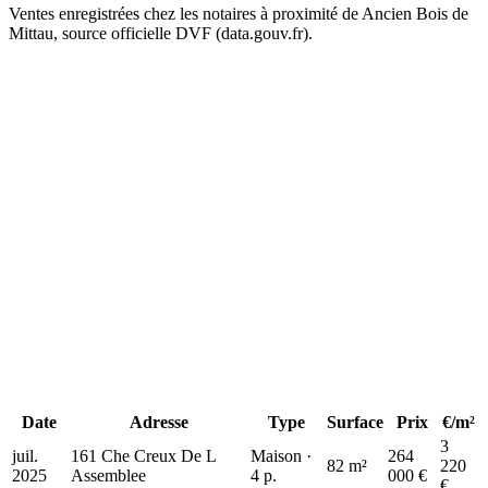
Ventes enregistrées chez les notaires à proximité de Ancien Bois de
Mittau, source officielle DVF (data.gouv.fr).
875 k€
875 k€
+
−
636 k€
636 k€
664 k
664 k
73 k€
264 k€
Date
Adresse
Type
Surface
Prix
€/m²
3
juil.
161 Che Creux De L
Maison ·
264
82 m²
220
2025
Assemblee
4 p.
000 €
€