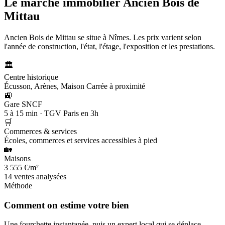
Le marché immobilier
Ancien Bois de
Mittau
Ancien Bois de Mittau se situe à Nîmes. Les prix varient selon
l'année de construction, l'état, l'étage, l'exposition et les prestations.
🏛️
Centre historique
Écusson, Arènes, Maison Carrée à proximité
🚉
Gare SNCF
5 à 15 min · TGV Paris en 3h
🛒
Commerces & services
Écoles, commerces et services accessibles à pied
🏡
Maisons
3 555 €/m²
14 ventes analysées
Méthode
Comment on estime votre bien
Une fourchette instantanée, puis un expert local qui se déplace