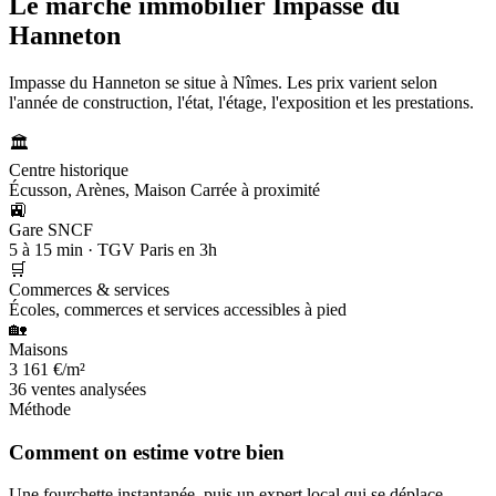
Le marché immobilier
Impasse du
Hanneton
Impasse du Hanneton se situe à Nîmes. Les prix varient selon
l'année de construction, l'état, l'étage, l'exposition et les prestations.
🏛️
Centre historique
Écusson, Arènes, Maison Carrée à proximité
🚉
Gare SNCF
5 à 15 min · TGV Paris en 3h
🛒
Commerces & services
Écoles, commerces et services accessibles à pied
🏡
Maisons
3 161 €/m²
36 ventes analysées
Méthode
Comment on estime votre bien
Une fourchette instantanée, puis un expert local qui se déplace