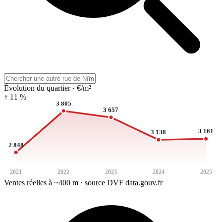
Évolution du quartier · €/m²
↑ 11 %
3 805
3 657
3 161
3 138
2 848
2021
2022
2023
2024
2025
Ventes réelles à ~400 m · source DVF data.gouv.fr