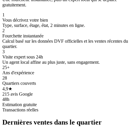
gratuitement.
1
Vous décrivez votre bien
Type, surface, étage, état, 2 minutes en ligne.
2
Fourchette instantanée
Calcul basé sur les données DVF officielles et les ventes récentes du
quartier.
3
Visite expert sous 24h
Un agent local affine au plus juste, sans engagement.
25+
Ans d'expérience
28
636 k€
636 k€
664 k
664 k
Quartiers couverts
4,9★
264 k€
215 avis Google
48h
Estimation gratuite
Transactions réelles
Dernières ventes
dans le quartier