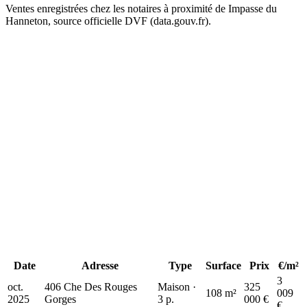
Ventes enregistrées chez les notaires à proximité de Impasse du
Hanneton, source officielle DVF (data.gouv.fr).
+
325 k€
325 k€
−
235 k€
Date
Adresse
Type
Surface
Prix
€/m²
3
oct.
406 Che Des Rouges
Maison ·
325
108 m²
009
2025
Gorges
3 p.
000 €
€