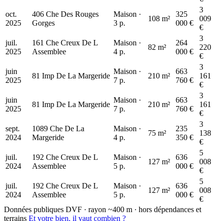
3
oct.
406 Che Des Rouges
Maison ·
325
108 m²
009
2025
Gorges
3 p.
000 €
€
3
juil.
161 Che Creux De L
Maison ·
264
82 m²
220
2025
Assemblee
4 p.
000 €
€
3
juin
Maison ·
663
81 Imp De La Margeride
210 m²
161
2025
7 p.
760 €
€
3
juin
Maison ·
663
81 Imp De La Margeride
210 m²
161
2025
7 p.
760 €
€
3
sept.
1089 Che De La
Maison ·
235
75 m²
138
2024
Margeride
4 p.
350 €
€
5
juil.
192 Che Creux De L
Maison ·
636
127 m²
008
2024
Assemblee
5 p.
000 €
€
5
juil.
192 Che Creux De L
Maison ·
636
127 m²
008
2024
Assemblee
5 p.
000 €
€
Données publiques DVF · rayon ~400 m · hors dépendances et
terrains
Et votre bien, il vaut combien ?