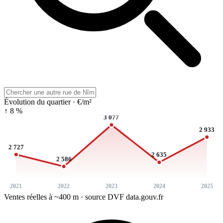
Évolution du quartier · €/m²
↑ 8 %
3 077
2 933
2 727
2 635
2 586
2021
2022
2023
2024
2025
Ventes réelles à ~400 m · source DVF data.gouv.fr