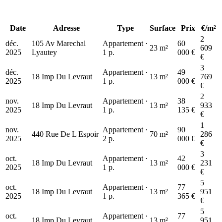
Date
Adresse
Type
Surface
Prix
€/m²
2
déc.
105 Av Marechal
Appartement ·
60
23 m²
609
2025
Lyautey
1 p.
000 €
€
3
déc.
Appartement ·
49
18 Imp Du Levraut
13 m²
769
2025
1 p.
000 €
€
2
nov.
Appartement ·
38
18 Imp Du Levraut
13 m²
933
2025
1 p.
135 €
€
1
nov.
Appartement ·
90
440 Rue De L Espoir
70 m²
286
2025
2 p.
000 €
€
3
oct.
Appartement ·
42
18 Imp Du Levraut
13 m²
231
2025
1 p.
000 €
€
5
oct.
Appartement ·
77
18 Imp Du Levraut
13 m²
951
2025
1 p.
365 €
€
5
oct.
Appartement ·
77
18 Imp Du Levraut
13 m²
951