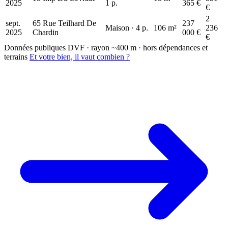
2025
1 p.
365 €
€
2
sept.
65 Rue Teilhard De
237
Maison · 4 p.
106 m²
236
2025
Chardin
000 €
€
Données publiques DVF · rayon ~400 m · hors dépendances et
terrains
Et votre bien, il vaut combien ?