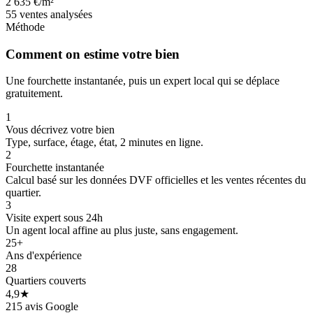
2 635 €/m²
55 ventes analysées
Méthode
Comment on estime votre bien
Une fourchette instantanée, puis un expert local qui se déplace
gratuitement.
1
Vous décrivez votre bien
Type, surface, étage, état, 2 minutes en ligne.
2
Fourchette instantanée
Calcul basé sur les données DVF officielles et les ventes récentes du
quartier.
3
Visite expert sous 24h
Un agent local affine au plus juste, sans engagement.
25+
42 k€
77 k€
77 k€
Ans d'expérience
28
49 k€
38 k€
Quartiers couverts
4,9★
215 avis Google