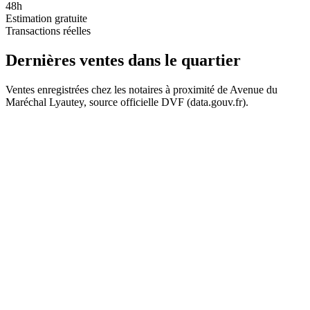
48h
Estimation gratuite
Transactions réelles
Dernières ventes
dans le quartier
Ventes enregistrées chez les notaires à proximité de Avenue du
Maréchal Lyautey, source officielle DVF (data.gouv.fr).
60 k€
+
−
237 k€
90 k€