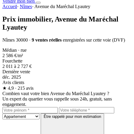
Vendre mon bien
Accueil
·
Nîmes
·
Avenue du Maréchal Lyautey
Prix immobilier,
Avenue du Maréchal
Lyautey
Nîmes 30000 ·
9 ventes réelles
enregistrées sur cette voie (DVF)
Médian · rue
2 586 €
/m²
Fourchette
2 011 à 2 727 €
Dernière vente
déc. 2025
Avis clients
★
4,9
· 215 avis
Combien vaut votre bien Avenue du Maréchal Lyautey ?
Un expert du quartier vous rappelle sous 24h, gratuit, sans
engagement.
Être rappelé pour mon estimation