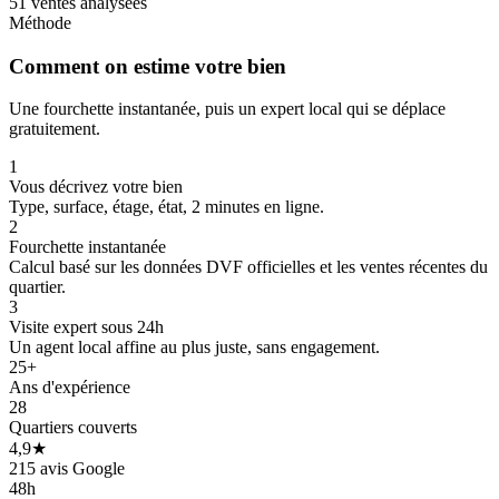
51 ventes analysées
Méthode
Comment on estime votre bien
Une fourchette instantanée, puis un expert local qui se déplace
gratuitement.
1
Vous décrivez votre bien
Type, surface, étage, état, 2 minutes en ligne.
2
Fourchette instantanée
Calcul basé sur les données DVF officielles et les ventes récentes du
quartier.
3
Visite expert sous 24h
Un agent local affine au plus juste, sans engagement.
25+
Ans d'expérience
28
Quartiers couverts
4,9★
42 k€
77 k€
77 k€
215 avis Google
48h
49 k€
38 k€
42 k€