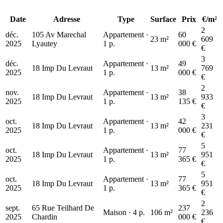
Date
Adresse
Type
Surface
Prix
€/m²
2
déc.
105 Av Marechal
Appartement ·
60
23 m²
609
2025
Lyautey
1 p.
000 €
€
3
déc.
Appartement ·
49
18 Imp Du Levraut
13 m²
769
2025
1 p.
000 €
€
2
nov.
Appartement ·
38
18 Imp Du Levraut
13 m²
933
2025
1 p.
135 €
€
3
oct.
Appartement ·
42
18 Imp Du Levraut
13 m²
231
2025
1 p.
000 €
€
5
oct.
Appartement ·
77
18 Imp Du Levraut
13 m²
951
2025
1 p.
365 €
€
5
oct.
Appartement ·
77
18 Imp Du Levraut
13 m²
951
2025
1 p.
365 €
€
2
sept.
65 Rue Teilhard De
237
Maison · 4 p.
106 m²
236
2025
Chardin
000 €
€