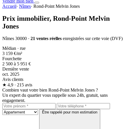
Vendre mon bien
Accueil
·
Nîmes
·
Rond-Point Melvin Jones
Prix immobilier,
Rond-Point Melvin
Jones
Nîmes 30000 ·
21 ventes réelles
enregistrées sur cette voie (DVF)
Médian · rue
3 159 €
/m²
Fourchette
2 500 à 5 951 €
Dernière vente
oct. 2025
Avis clients
★
4,9
· 215 avis
Combien vaut votre bien Rond-Point Melvin Jones ?
Un expert du quartier vous rappelle sous 24h, gratuit, sans
engagement.
Être rappelé pour mon estimation