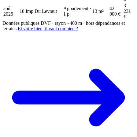
3
août
Appartement ·
42
18 Imp Du Levraut
13 m²
231
2025
1 p.
000 €
€
Données publiques DVF · rayon ~400 m · hors dépendances et
terrains
Et votre bien, il vaut combien ?