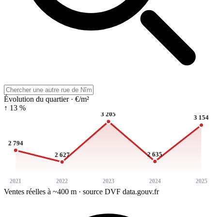
Évolution du quartier · €/m²
↑ 13 %
3 205
3 154
2 794
2 635
2 627
2021
2022
2023
2024
2025
Ventes réelles à ~400 m · source DVF data.gouv.fr