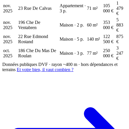
1
nov.
Appartement ·
105
23 Rue De Calvas
71 m²
479
2025
3 p.
000 €
€
5
nov.
196 Che De
353
Maison · 2 p.
60 m²
883
2025
Ventabren
000 €
€
nov.
22 Rue Edmond
122
875
Maison · 5 p.
140 m²
2025
Rostand
500 €
€
3
oct.
186 Che Du Mas De
250
Maison · 3 p.
77 m²
247
2025
Roulan
000 €
€
Données publiques DVF · rayon ~400 m · hors dépendances et
terrains
Et votre bien, il vaut combien ?