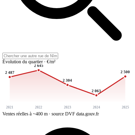
Évolution du quartier · €/m²
2 645
2 500
2 487
2 304
2 063
2021
2022
2023
2024
2025
Ventes réelles à ~400 m · source DVF data.gouv.fr