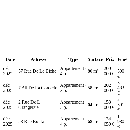
k€
Date
Adresse
Type
Surface
Prix
€/m²
2
déc.
Appartement ·
200
57 Rue De La Biche
80 m²
500
2025
4 p.
000 €
€
3
déc.
Appartement ·
202
7 All De La Corderie
58 m²
483
2025
3 p.
000 €
€
2
déc.
2 Rue De L
Appartement ·
153
64 m²
391
2025
Orangeraie
3 p.
000 €
€
1
déc.
Appartement ·
134
53 Rue Bonfa
68 m²
980
2025
4 p.
650 €
€