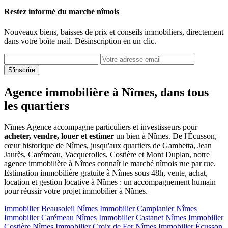
Restez informé du marché nîmois
Nouveaux biens, baisses de prix et conseils immobiliers, directement
dans votre boîte mail. Désinscription en un clic.
S'inscrire
Agence immobilière à Nîmes, dans tous
les quartiers
Nîmes Agence accompagne particuliers et investisseurs pour
acheter, vendre, louer et estimer
un bien à Nîmes. De l'Écusson,
cœur historique de Nîmes, jusqu'aux quartiers de Gambetta, Jean
Jaurès, Carémeau, Vacquerolles, Costière et Mont Duplan, notre
agence immobilière à Nîmes connaît le marché nîmois rue par rue.
Estimation immobilière gratuite à Nîmes sous 48h, vente, achat,
location et gestion locative à Nîmes : un accompagnement humain
pour réussir votre projet immobilier à Nîmes.
Immobilier Beausoleil Nîmes
Immobilier Camplanier Nîmes
Immobilier Carémeau Nîmes
Immobilier Castanet Nîmes
Immobilier
Costière Nîmes
Immobilier Croix de Fer Nîmes
Immobilier Écusson