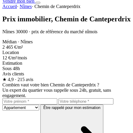
Vendre mon bien
Accueil
·
Nîmes
·
Chemin de Canteperdrix
Prix immobilier,
Chemin de Canteperdrix
Nîmes 30000 · prix de référence du marché nîmois
Médian · Nîmes
2 465 €
/m²
Location
12 €
/m²/mois
Estimation
Sous 48h
Avis clients
★
4,9
· 215 avis
Combien vaut votre bien Chemin de Canteperdrix ?
Un expert du quartier vous rappelle sous 24h, gratuit, sans
engagement.
Être rappelé pour mon estimation